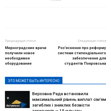
Предыдущая статья
Следующая статья
Мирноградские врачи
Роз’яснення про реформу
получили новое
системи стипендіального
необходимое
забезпечення для
оборудование
студентів Покровська
ЭТО МОЖЕТ БЫТЬ ИНТЕРЕСНО
Верховна Рада встановила
максимальний рівень виплат сім’ям
загиблих і зниклих безвісти
Актуально
захисників — 15 млн грн