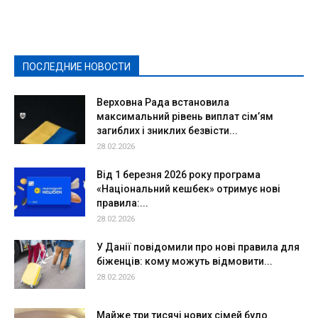
Выборы-2020
Город
Досуг
Е-декларації
Здоровье
Конкурсы
Криминал и Происшествия
Культура
Новости
Образование
Политическая реклама
Реклама
Слово - народу
Спорт
Твори добро
Фоторепортажи
ПОСЛЕДНИЕ НОВОСТИ
Подробнее
Верховна Рада встановила
максимальний рівень виплат сім’ям
загиблих і зниклих безвісти...
28.02.2026
Від 1 березня 2026 року програма
«Національний кешбек» отримує нові
правила:...
28.02.2026
У Данії повідомили про нові правила для
біженців: кому можуть відмовити...
28.02.2026
Майже три тисячі нових сімей було