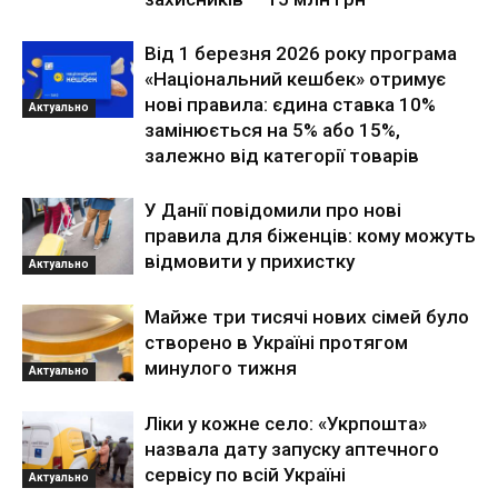
Від 1 березня 2026 року програма
«Національний кешбек» отримує
нові правила: єдина ставка 10%
Актуально
замінюється на 5% або 15%,
залежно від категорії товарів
У Данії повідомили про нові
правила для біженців: кому можуть
відмовити у прихистку
Актуально
Майже три тисячі нових сімей було
створено в Україні протягом
минулого тижня
Актуально
Ліки у кожне село: «Укрпошта»
назвала дату запуску аптечного
сервісу по всій Україні
Актуально