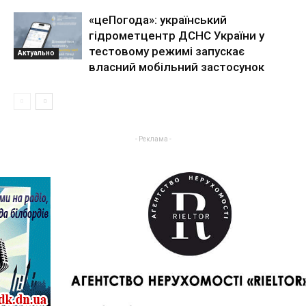
«цеПогода»: український
гідрометцентр ДСНС України у
тестовому режимі запускає
Актуально
власний мобільний застосунок
- Реклама -