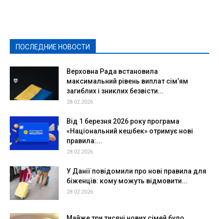
Выборы-2020
Город
Досуг
Е-декларації
Здоровье
Конкурсы
Криминал и Происшествия
Культура
Новости
Образование
Политическая реклама
Реклама
Слово - народу
Спорт
Твори добро
Фоторепортажи
ПОСЛЕДНИЕ НОВОСТИ
Подробнее
Верховна Рада встановила
максимальний рівень виплат сім’ям
загиблих і зниклих безвісти...
28.02.2026
Від 1 березня 2026 року програма
«Національний кешбек» отримує нові
правила:...
28.02.2026
У Данії повідомили про нові правила для
біженців: кому можуть відмовити...
28.02.2026
Майже три тисячі нових сімей було