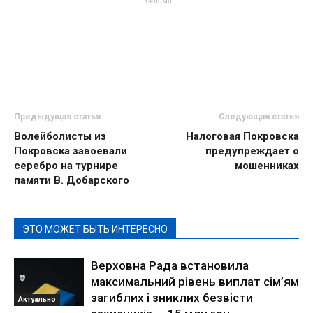
- Реклама -
Предыдущая статья
Следующая статья
Волейболисты из
Налоговая Покровска
Покровска завоевали
предупреждает о
серебро на турнире
мошенниках
памяти В. Добарского
ЭТО МОЖЕТ БЫТЬ ИНТЕРЕСНО
Верховна Рада встановила
максимальний рівень виплат сім’ям
загиблих і зниклих безвісти
Актуально