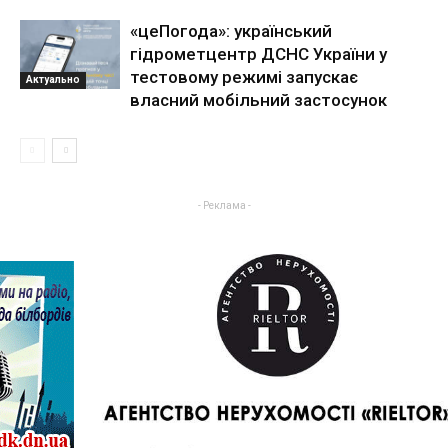
«цеПогода»: український
гідрометцентр ДСНС України у
тестовому режимі запускає
Актуально
власний мобільний застосунок
- Реклама -