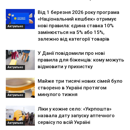
Від 1 березня 2026 року програма
«Національний кешбек» отримує
нові правила: єдина ставка 10%
Актуально
замінюється на 5% або 15%,
залежно від категорії товарів
У Данії повідомили про нові
правила для біженців: кому можуть
відмовити у прихистку
Актуально
Майже три тисячі нових сімей було
створено в Україні протягом
минулого тижня
Актуально
Ліки у кожне село: «Укрпошта»
назвала дату запуску аптечного
сервісу по всій Україні
Актуально