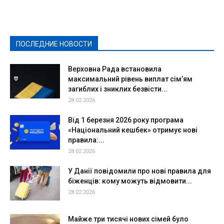
Выборы-2020
Город
Досуг
Е-декларації
Здоровье
Конкурсы
Криминал и Происшествия
Культура
Новости
Образование
Политическая реклама
Реклама
Слово - народу
Спорт
Твори добро
Фоторепортажи
ПОСЛЕДНИЕ НОВОСТИ
Подробнее
Верховна Рада встановила
максимальний рівень виплат сім’ям
загиблих і зниклих безвісти...
28.02.2026
Від 1 березня 2026 року програма
«Національний кешбек» отримує нові
правила:...
28.02.2026
У Данії повідомили про нові правила для
біженців: кому можуть відмовити...
28.02.2026
Майже три тисячі нових сімей було