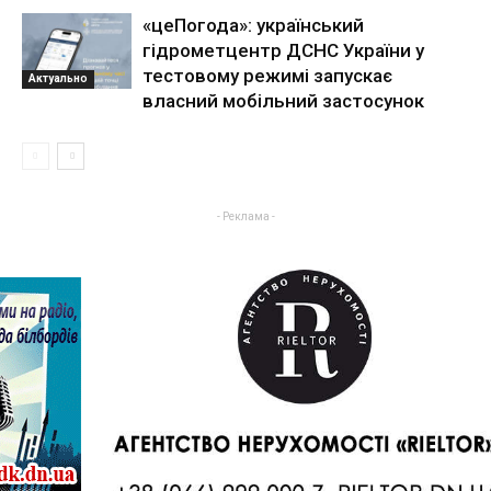
«цеПогода»: український
гідрометцентр ДСНС України у
тестовому режимі запускає
Актуально
власний мобільний застосунок
- Реклама -