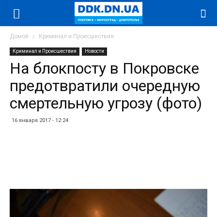
Домой
Криминал и Происшествия
Криминал и Происшествия
Новости
На блокпосту в Покровске
предотвратили очередную
смертельную угрозу (фото)
16 января 2017 - 12:24
Facebook
Twitter
Telegram
WhatsApp
Vibe