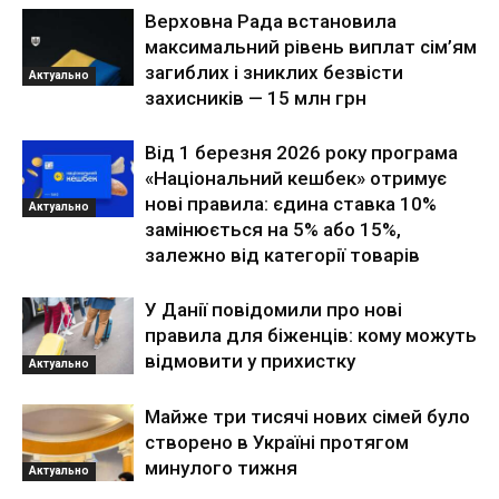
Верховна Рада встановила
максимальний рівень виплат сім’ям
загиблих і зниклих безвісти
Актуально
захисників — 15 млн грн
Від 1 березня 2026 року програма
«Національний кешбек» отримує
нові правила: єдина ставка 10%
Актуально
замінюється на 5% або 15%,
залежно від категорії товарів
У Данії повідомили про нові
правила для біженців: кому можуть
відмовити у прихистку
Актуально
Майже три тисячі нових сімей було
створено в Україні протягом
минулого тижня
Актуально