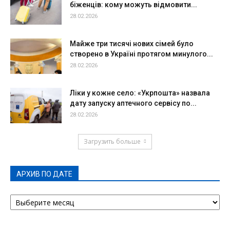
біженців: кому можуть відмовити...
28.02.2026
Майже три тисячі нових сімей було
створено в Україні протягом минулого...
28.02.2026
Ліки у кожне село: «Укрпошта» назвала
дату запуску аптечного сервісу по...
28.02.2026
Загрузить больше
АРХИВ ПО ДАТЕ
АРХИВ
ПО
ДАТЕ