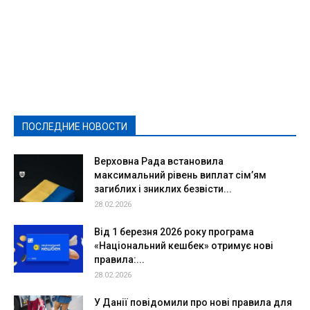
Featured
Актуально
Ваши права
Видеосюжеты
Власть
Выборы - 2021
Выборы-2020
Город
Досуг
Е-декларації
Здоровье
Конкурсы
Криминал и Происшествия
Культура
Новости
Образование
Политическая реклама
Реклама
Слово - народу
Спорт
Твори добро
Фоторепортажи
ПОСЛЕДНИЕ НОВОСТИ
Подробнее
Верховна Рада встановила
максимальний рівень виплат сім’ям
загиблих і зниклих безвісти...
28.02.2026
Від 1 березня 2026 року програма
«Національний кешбек» отримує нові
правила:...
28.02.2026
У Данії повідомили про нові правила для