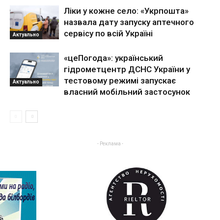
Ліки у кожне село: «Укрпошта»
назвала дату запуску аптечного
сервісу по всій Україні
Актуально
«цеПогода»: український
гідрометцентр ДСНС України у
тестовому режимі запускає
Актуально
власний мобільний застосунок
- Реклама -