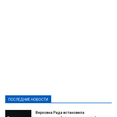
Featured
Актуально
Ваши права
Видеосюжеты
Власть
Выборы - 2021
Выборы-2020
Город
Досуг
Е-декларації
Здоровье
Конкурсы
Криминал и Происшествия
Культура
Новости
Образование
Политическая реклама
Реклама
Слово - народу
Спорт
Твори добро
Фоторепортажи
ПОСЛЕДНИЕ НОВОСТИ
Подробнее
Верховна Рада встановила