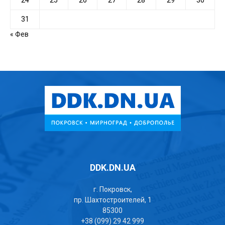
24
25
26
27
28
29
30
31
« Фев
DDK.DN.UA
г. Покровск,
пр. Шахтостроителей, 1
85300
+38 (099) 29 42 999