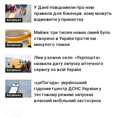
У Данії повідомили про нові
правила для біженців: кому можуть
відмовити у прихистку
Актуально
Майже три тисячі нових сімей було
створено в Україні протягом
минулого тижня
Актуально
Ліки у кожне село: «Укрпошта»
назвала дату запуску аптечного
сервісу по всій Україні
Актуально
«цеПогода»: український
гідрометцентр ДСНС України у
тестовому режимі запускає
Актуально
власний мобільний застосунок