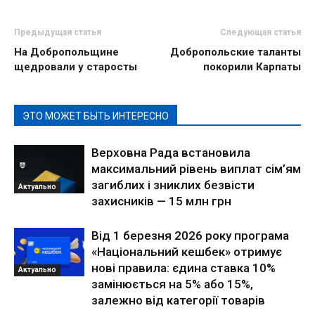
Предыдущая статья
Следующая статья
На Добропольщине
Добропольские таланты
щедровали у старосты
покорили Карпаты
ЭТО МОЖЕТ БЫТЬ ИНТЕРЕСНО
Верховна Рада встановила
максимальний рівень виплат сім’ям
загиблих і зниклих безвісти
Актуально
захисників — 15 млн грн
Від 1 березня 2026 року програма
«Національний кешбек» отримує
нові правила: єдина ставка 10%
Актуально
замінюється на 5% або 15%,
залежно від категорії товарів