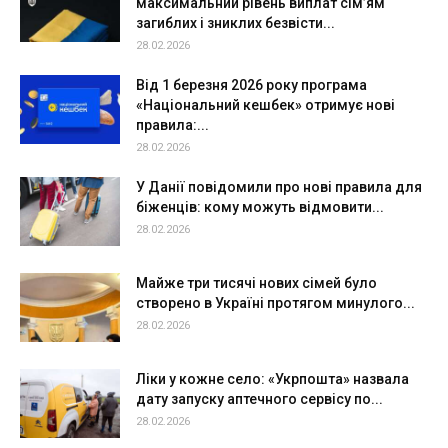
максимальний рівень виплат сім’ям
загиблих і зниклих безвісти...
28.02.2026
Від 1 березня 2026 року програма
«Національний кешбек» отримує нові
правила:...
28.02.2026
У Данії повідомили про нові правила для
біженців: кому можуть відмовити...
28.02.2026
Майже три тисячі нових сімей було
створено в Україні протягом минулого...
28.02.2026
Ліки у кожне село: «Укрпошта» назвала
дату запуску аптечного сервісу по...
28.02.2026