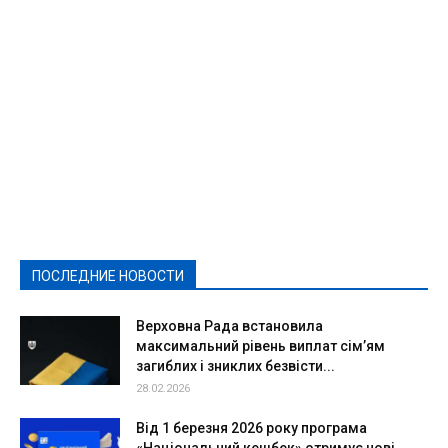
Featured
Актуально
Ваши права
Видеосюжеты
Власть
Выборы - 2021
Выборы-2020
Город
Досуг
Е-декларації
Здоровье
Конкурсы
Криминал и Происшествия
Культура
Новости
Образование
Политическая реклама
Реклама
Слово - народу
Спорт
Твори добро
Фоторепортажи
ПОСЛЕДНИЕ НОВОСТИ
Подробнее
Верховна Рада встановила
максимальний рівень виплат сім’ям
загиблих і зниклих безвісти...
28.02.2026
Від 1 березня 2026 року програма