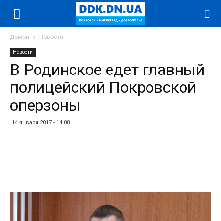
Домой
Новости
Новости
В Родинское едет главный
полицейский Покровской
оперзоны
14 января 2017 - 14:08
Facebook
Twitter
Telegram
WhatsApp
Vibe