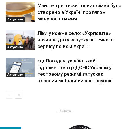
Майже три тисячі нових сімей було
створено в Україні протягом
минулого тижня
Актуально
Ліки у кожне село: «Укрпошта»
назвала дату запуску аптечного
сервісу по всій Україні
Актуально
«цеПогода»: український
гідрометцентр ДСНС України у
тестовому режимі запускає
Актуально
власний мобільний застосунок
- Реклама -