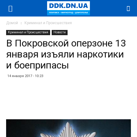
Домой
Криминал и Происшествия
Криминал и Происшествия
Новости
В Покровской оперзоне 13
января изъяли наркотики
и боеприпасы
14 января 2017 - 10:23
Facebook
Twitter
Telegram
WhatsApp
Vibe