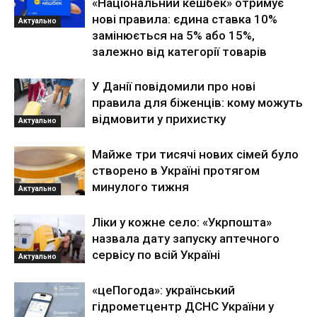
«Національний кешбек» отримує
нові правила: єдина ставка 10%
Актуально
замінюється на 5% або 15%,
залежно від категорії товарів
У Данії повідомили про нові
правила для біженців: кому можуть
відмовити у прихистку
Актуально
Майже три тисячі нових сімей було
створено в Україні протягом
минулого тижня
Актуально
Ліки у кожне село: «Укрпошта»
назвала дату запуску аптечного
сервісу по всій Україні
Актуально
«цеПогода»: український
гідрометцентр ДСНС України у