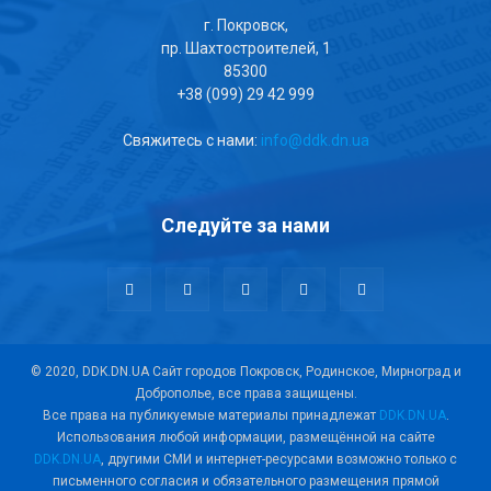
г. Покровск,
пр. Шахтостроителей, 1
85300
+38 (099) 29 42 999
Свяжитесь с нами:
info@ddk.dn.ua
Следуйте за нами
© 2020, DDK.DN.UA Сайт городов Покровск, Родинское, Мирноград и
Доброполье, все права защищены.
Все права на публикуемые материалы принадлежат
DDK.DN.UA
.
Использования любой информации, размещённой на сайте
DDK.DN.UA
, другими СМИ и интернет-ресурсами возможно только с
письменного согласия и обязательного размещения прямой