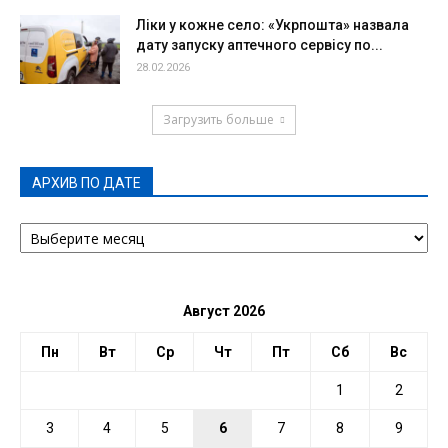
Ліки у кожне село: «Укрпошта» назвала
дату запуску аптечного сервісу по...
28.02.2026
Загрузить больше
АРХИВ ПО ДАТЕ
АРХИВ
ПО
ДАТЕ
Август 2026
Пн
Вт
Ср
Чт
Пт
Сб
Вс
1
2
3
4
5
6
7
8
9