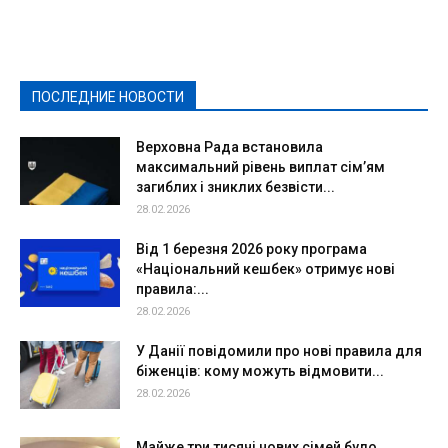
Выборы-2020
Город
Досуг
Е-декларації
Здоровье
Конкурсы
Криминал и Происшествия
Культура
Новости
Образование
Политическая реклама
Реклама
Слово - народу
Спорт
Твори добро
Фоторепортажи
ПОСЛЕДНИЕ НОВОСТИ
Подробнее
Верховна Рада встановила
максимальний рівень виплат сім’ям
загиблих і зниклих безвісти...
28.02.2026
Від 1 березня 2026 року програма
«Національний кешбек» отримує нові
правила:...
28.02.2026
У Данії повідомили про нові правила для
біженців: кому можуть відмовити...
28.02.2026
Майже три тисячі нових сімей було