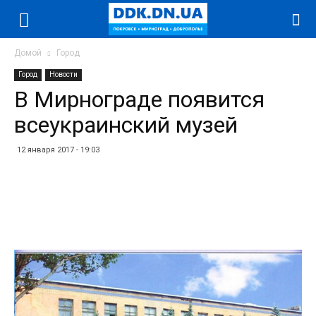
Домой
Город
Город
Новости
В Мирнограде появится
всеукраинский музей
12 января 2017 - 19:03
Facebook
Twitter
Telegram
WhatsApp
Vibe