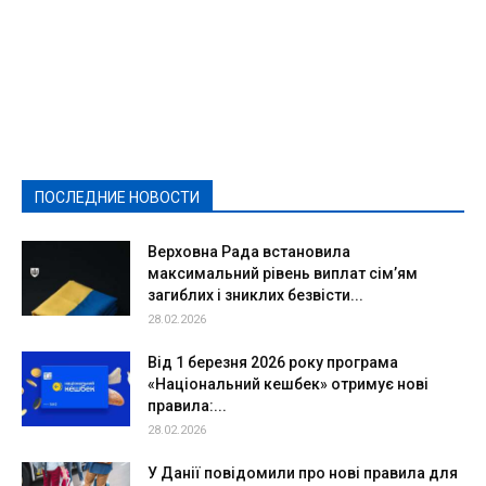
Featured
Актуально
Ваши права
Видеосюжеты
Власть
Выборы - 2021
Выборы-2020
Город
Досуг
Е-декларації
Здоровье
Конкурсы
Криминал и Происшествия
Культура
Новости
Образование
Политическая реклама
Реклама
Слово - народу
Спорт
Твори добро
Фоторепортажи
ПОСЛЕДНИЕ НОВОСТИ
Подробнее
Верховна Рада встановила
максимальний рівень виплат сім’ям
загиблих і зниклих безвісти...
28.02.2026
Від 1 березня 2026 року програма
«Національний кешбек» отримує нові
правила:...
28.02.2026
У Данії повідомили про нові правила для