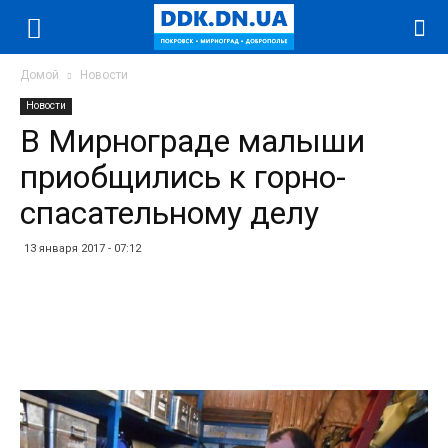
Домой
Новости
Новости
В Мирнограде малыши
приобщились к горно-
спасательному делу
13 января 2017 - 07:12
Facebook
Twitter
Telegram
WhatsApp
Vibe