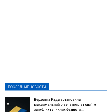
Featured
Актуально
Ваши права
Видеосюжеты
Власть
Выборы - 2021
Выборы-2020
Город
Досуг
Е-декларації
Здоровье
Конкурсы
Криминал и Происшествия
Культура
Новости
Образование
Политическая реклама
Реклама
Слово - народу
Спорт
Твори добро
Фоторепортажи
ПОСЛЕДНИЕ НОВОСТИ
Подробнее
Верховна Рада встановила
максимальний рівень виплат сім’ям
загиблих і зниклих безвісти...