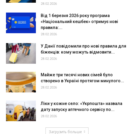
28.02.2026
Від 1 березня 2026 року програма
«Національний кешбек» отримує нові
правила:...
28.02.2026
У Данії повідомили про нові правила для
біженців: кому можуть відмовити...
28.02.2026
Майже три тисячі нових сімей було
створено в Україні протягом минулого...
28.02.2026
Ліки у кожне село: «Укрпошта» назвала
дату запуску аптечного сервісу по...
28.02.2026
Загрузить больше