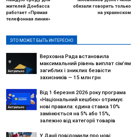
жителей Донбасса
обязали говорить только
работает «Прямая
на украинском
телефонная линия»
ЭТО МОЖЕТ БЫТЬ ИНТЕРЕСНО
Верховна Рада встановила
максимальний рівень виплат сім’ям
загиблих і зниклих безвісти
Актуально
захисників — 15 млн грн
Від 1 березня 2026 року програма
«Національний кешбек» отримує
нові правила: єдина ставка 10%
Актуально
замінюється на 5% або 15%,
залежно від категорії товарів
У Данії повідомили про нові