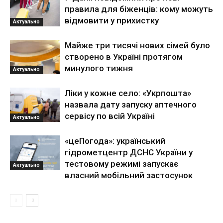
правила для біженців: кому можуть
відмовити у прихистку
Актуально
Майже три тисячі нових сімей було
створено в Україні протягом
минулого тижня
Актуально
Ліки у кожне село: «Укрпошта»
назвала дату запуску аптечного
сервісу по всій Україні
Актуально
«цеПогода»: український
гідрометцентр ДСНС України у
тестовому режимі запускає
Актуально
власний мобільний застосунок