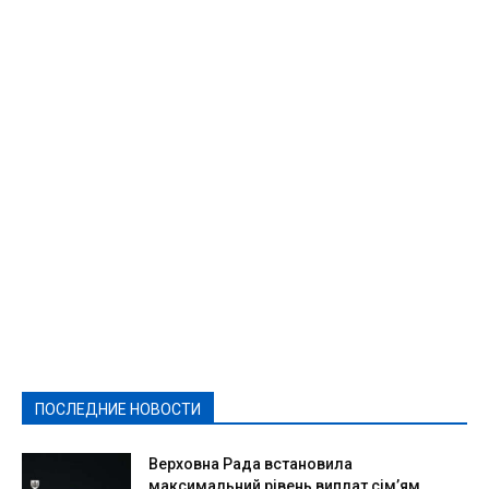
Featured
Актуально
Ваши права
Видеосюжеты
Власть
Выборы - 2021
Выборы-2020
Город
Досуг
Е-декларації
Здоровье
Конкурсы
Криминал и Происшествия
Культура
Новости
Образование
Политическая реклама
Реклама
Слово - народу
Спорт
Твори добро
Фоторепортажи
ПОСЛЕДНИЕ НОВОСТИ
Подробнее
Верховна Рада встановила
максимальний рівень виплат сім’ям