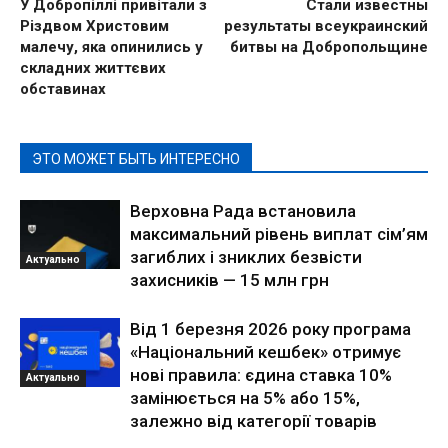
У Добропіллі привітали з
Стали известны
Різдвом Христовим
результаты всеукраинский
малечу, яка опинились у
битвы на Добропольщине
складних життєвих
обставинах
ЭТО МОЖЕТ БЫТЬ ИНТЕРЕСНО
Верховна Рада встановила
максимальний рівень виплат сім’ям
загиблих і зниклих безвісти
Актуально
захисників — 15 млн грн
Від 1 березня 2026 року програма
«Національний кешбек» отримує
нові правила: єдина ставка 10%
Актуально
замінюється на 5% або 15%,
залежно від категорії товарів