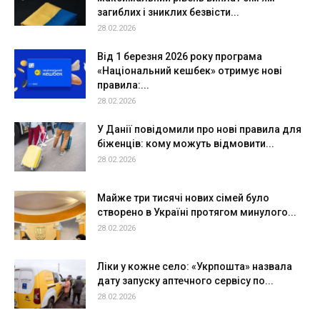
загиблих і зниклих безвісти...
28.02.2026
Від 1 березня 2026 року програма
«Національний кешбек» отримує нові
правила:...
28.02.2026
У Данії повідомили про нові правила для
біженців: кому можуть відмовити...
28.02.2026
Майже три тисячі нових сімей було
створено в Україні протягом минулого...
28.02.2026
Ліки у кожне село: «Укрпошта» назвала
дату запуску аптечного сервісу по...
28.02.2026