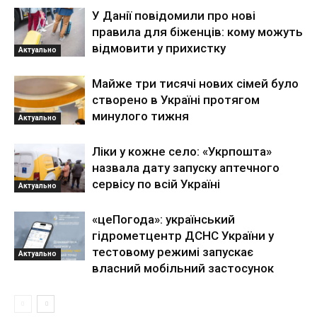
У Данії повідомили про нові
правила для біженців: кому можуть
відмовити у прихистку
Актуально
Майже три тисячі нових сімей було
створено в Україні протягом
минулого тижня
Актуально
Ліки у кожне село: «Укрпошта»
назвала дату запуску аптечного
сервісу по всій Україні
Актуально
«цеПогода»: український
гідрометцентр ДСНС України у
тестовому режимі запускає
Актуально
власний мобільний застосунок