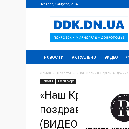
Четверг, 6 августа, 2026
DDK.DN.UA
НОВОСТИ
АКТУАЛЬНО
ВИДЕО
Домой
Новости
«Наш Край» и Сергей Андрийч
Новости
Твори добро
«Наш Край» и Сер
поздравили ребя
(ВИДЕО)