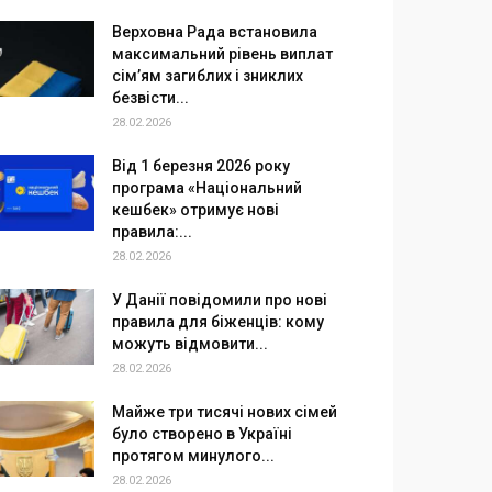
Верховна Рада встановила
максимальний рівень виплат
сім’ям загиблих і зниклих
безвісти...
28.02.2026
Від 1 березня 2026 року
програма «Національний
кешбек» отримує нові
правила:...
28.02.2026
У Данії повідомили про нові
правила для біженців: кому
можуть відмовити...
28.02.2026
Майже три тисячі нових сімей
було створено в Україні
протягом минулого...
28.02.2026