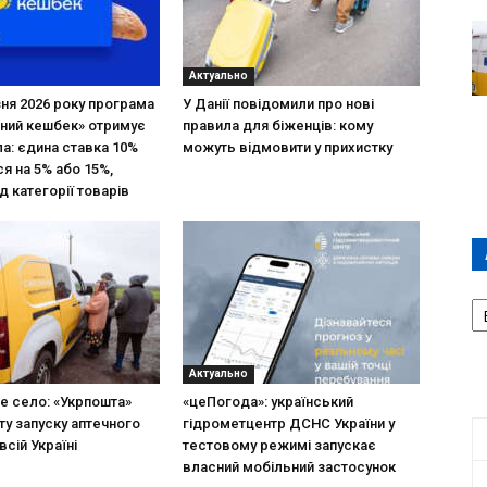
Актуально
зня 2026 року програма
У Данії повідомили про нові
ний кешбек» отримує
правила для біженців: кому
ла: єдина ставка 10%
можуть відмовити у прихистку
я на 5% або 15%,
д категорії товарів
А
П
Д
Актуально
не село: «Укрпошта»
«цеПогода»: український
ту запуску аптечного
гідрометцентр ДСНС України у
всій Україні
тестовому режимі запускає
власний мобільний застосунок