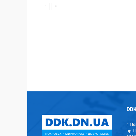
DDK
г. П
пр. 