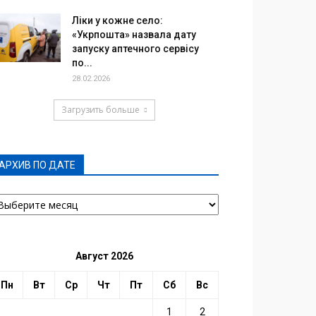
Ліки у кожне село:
«Укрпошта» назвала дату
запуску аптечного сервісу
по...
28.02.2026
Загрузить больше
АРХИВ ПО ДАТЕ
РХИВ
О
АТЕ
Август 2026
Пн
Вт
Ср
Чт
Пт
Сб
Вс
1
2