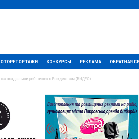
ФОТОРЕПОРТАЖИ
КОНКУРСЫ
РЕКЛАМА
ОБРАТНАЯ С
енко поздравили ребятишек с Рождеством (ВИДЕО)
гей Андрийченко
тишек с Рождеством