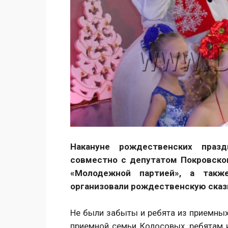
Накануне рождественских праз
совместно с депутатом Покровског
«Молодежной партией», а такж
организовали рождественскую сказ
Не были забыты и ребята из приемных
приемной семьи Колосовых, ребятам и