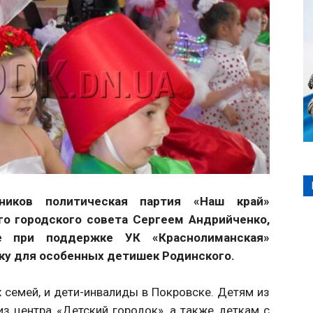
дников политическая партия «Наш край»
о городского совета Сергеем Андрийченко,
е при поддержке УК «Краснолиманская»
ку для особенных детишек Родинского.
 семей, и дети-инвалиды в Покровске. Детям из
з центра «Детский городок», а также деткам с