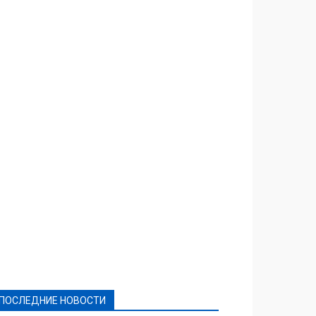
Featured
Актуально
Ваши права
Видеосюжеты
Власть
Выборы - 2021
Выборы-2020
Город
Досуг
Е-декларації
Здоровье
Конкурсы
Криминал и Происшествия
Культура
Новости
Образование
Политическая реклама
Реклама
Слово - народу
Спорт
Твори добро
Фоторепортажи
ПОСЛЕДНИЕ НОВОСТИ
Подробнее