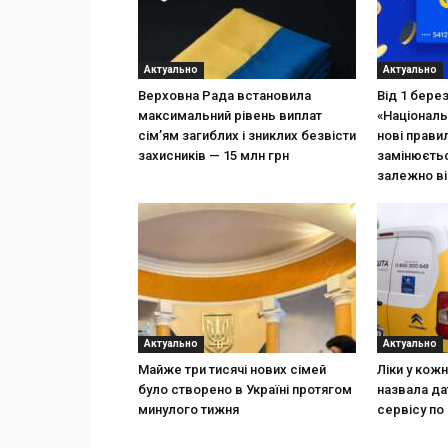
Актуально
Актуально
Верховна Рада встановила
Від 1 бере
максимальний рівень виплат
«Національ
сім’ям загиблих і зниклих безвісти
нові прави
захисників — 15 млн грн
замінюєтьс
залежно ві
Актуально
Актуально
Майже три тисячі нових сімей
Ліки у кож
було створено в Україні протягом
назвала да
минулого тижня
сервісу по 