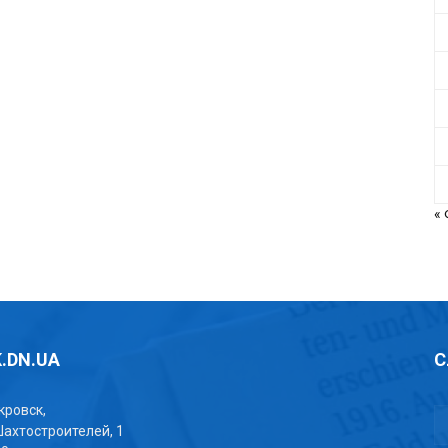
«
.DN.UA
С
окровск,
Шахтостроителей, 1