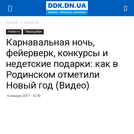
Домой
Новости
Новости
Твори добро
Карнавальная ночь,
фейерверк, конкурсы и
недетские подарки: как в
Родинском отметили
Новый год (Видео)
6 января 2017 - 10:30
Facebook
Twitter
Telegram
WhatsApp
Vibe