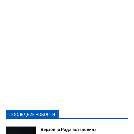
Featured
Актуально
Ваши права
Видеосюжеты
Власть
Выборы - 2021
Выборы-2020
Город
Досуг
Е-декларації
Здоровье
Конкурсы
Криминал и Происшествия
Культура
Новости
Образование
Политическая реклама
Реклама
Слово - народу
Спорт
Твори добро
Фоторепортажи
ПОСЛЕДНИЕ НОВОСТИ
Подробнее
Верховна Рада встановила