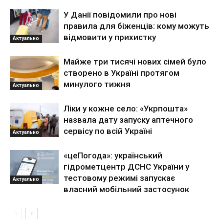
У Данії повідомили про нові
правила для біженців: кому можуть
відмовити у прихистку
Актуально
Майже три тисячі нових сімей було
створено в Україні протягом
минулого тижня
Актуально
Ліки у кожне село: «Укрпошта»
назвала дату запуску аптечного
сервісу по всій Україні
Актуально
«цеПогода»: український
гідрометцентр ДСНС України у
тестовому режимі запускає
Актуально
власний мобільний застосунок