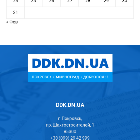
24
25
26
27
28
29
30
31
« Фев
DDK.DN.UA
г. Покровск,
пр. Шахтостроителей, 1
85300
+38 (099) 29 42 999