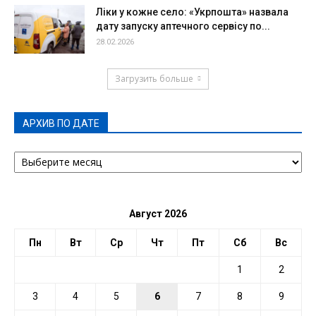
Ліки у кожне село: «Укрпошта» назвала
дату запуску аптечного сервісу по...
28.02.2026
Загрузить больше
АРХИВ ПО ДАТЕ
АРХИВ
ПО
ДАТЕ
Август 2026
Пн
Вт
Ср
Чт
Пт
Сб
Вс
1
2
3
4
5
6
7
8
9