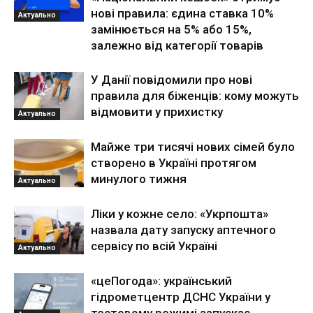
нові правила: єдина ставка 10%
Актуально
замінюється на 5% або 15%,
залежно від категорії товарів
У Данії повідомили про нові
правила для біженців: кому можуть
відмовити у прихистку
Актуально
Майже три тисячі нових сімей було
створено в Україні протягом
минулого тижня
Актуально
Ліки у кожне село: «Укрпошта»
назвала дату запуску аптечного
сервісу по всій Україні
Актуально
«цеПогода»: український
гідрометцентр ДСНС України у
тестовому режимі запускає