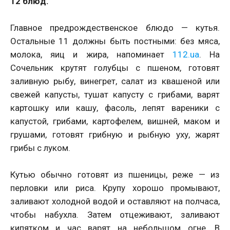
12 блюд.
Главное предрождественское блюдо — кутья.
Остальные 11 должны быть постными: без мяса,
молока, яиц и жира, напоминает
112.ua
. На
Сочельник крутят голубцы с пшеном, готовят
заливную рыбу, винегрет, салат из квашеной или
свежей капусты, тушат капусту с грибами, варят
картошку или кашу, фасоль, лепят вареники с
капустой, грибами, картофелем, вишней, маком и
грушами, готовят грибную и рыбную уху, жарят
грибы с луком.
Кутью обычно готовят из пшеницы, реже — из
перловки или риса. Крупу хорошо промывают,
заливают холодной водой и оставляют на полчаса,
чтобы набухла. Затем отцеживают, заливают
кипятком и час варят на небольшом огне. В