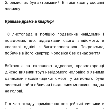
Зловмисник був затриманий. Він зізнався у скоєнні
злочину.
Кривава драма в квартирі
18 листопада в поліцію подзвонив невідомий і
повідомив, що, відвідавши свого знайомого, в
квартирі однієї з багатоповерхівок Покровська,
побачив в його квартирі чоловіка без ознак життя.
Виїхавши за вказаною адресою, правоохоронці
дійсно виявили труп невідомого чоловіка з явними
ознаками насильницької смерті: у загиблого були
чисельні побої обличчя і виднілися множинні садна
на голові.
Під час огляду приміщення поліцейські виявили в