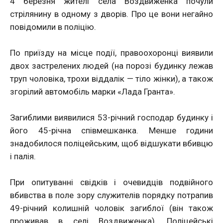
4 березня жителі села Воздвиженка почули
стрілянину в одному з дворів. Про це вони негайно
повідомили в поліцію.
По приїзду на місце події, правоохоронці виявили
двох застрелених людей (на порозі будинку лежав
труп чоловіка, трохи віддалік — тіло жінки), а також
згорілий автомобіль марки «Лада Гранта».
Загиблими виявилися 53-річний господар будинку і
його 45-річна співмешканка. Менше години
знадобилося поліцейським, щоб відшукати вбивцю
і палія.
При опитуванні свідків і очевидців подвійного
вбивства в поле зору служителів порядку потрапив
49-річний колишній чоловік загиблої (він також
проживав в селі Воздвиженка). Поліцейські