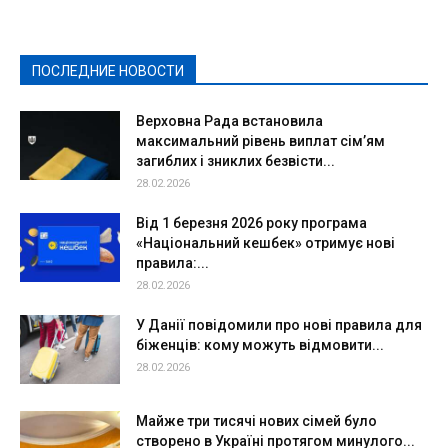
Культура
Новости
Образование
Политическая реклама
Реклама
Слово - народу
Спорт
Твори добро
Фоторепортажи
ПОСЛЕДНИЕ НОВОСТИ
Подробнее
Верховна Рада встановила
максимальний рівень виплат сім’ям
загиблих і зниклих безвісти...
28.02.2026
Від 1 березня 2026 року програма
«Національний кешбек» отримує нові
правила:...
28.02.2026
У Данії повідомили про нові правила для
біженців: кому можуть відмовити...
28.02.2026
Майже три тисячі нових сімей було
створено в Україні протягом минулого...