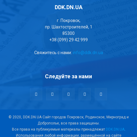
DDK.DN.UA
г. Покровск,
пр. Шахтостроителей, 1
85300
+38 (099) 29 42 999
Свяжитесь с нами:
info@ddk.dn.ua
Следуйте за нами
© 2020, DDK.DN.UA Сайт городов Покровск, Родинское, Мирноград и
Доброполье, все права защищены.
Все права на публикуемые материалы принадлежат
DDK.DN.UA
.
Использования любой информации, размещённой на сайте