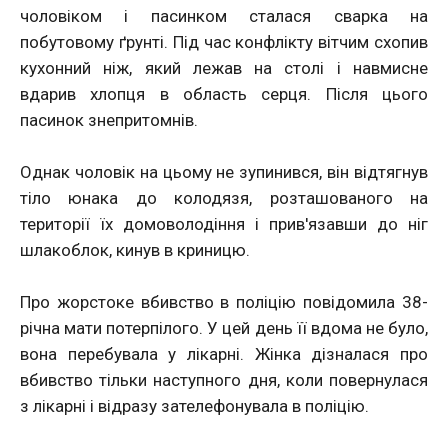
чоловіком і пасинком сталася сварка на
побутовому ґрунті. Під час конфлікту вітчим схопив
кухонний ніж, який лежав на столі і навмисне
вдарив хлопця в область серця. Після цього
пасинок знепритомнів.
Однак чоловік на цьому не зупинився, він відтягнув
тіло юнака до колодязя, розташованого на
території їх домоволодіння і прив'язавши до ніг
шлакоблок, кинув в криницю.
Про жорстоке вбивство в поліцію повідомила 38-
річна мати потерпілого. У цей день її вдома не було,
вона перебувала у лікарні. Жінка дізналася про
вбивство тільки наступного дня, коли повернулася
з лікарні і відразу зателефонувала в поліцію.