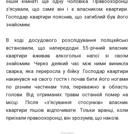
іншій кімнаті ще одну чоловіка. Правоохоронці
з'ясували, що саме він і є власником квартири.
Господар квартири пояснив, що загиблий був його
знайомим.
В ході досудового розслідування поліцейські
встановили, що напередодні 55-річний власник
квартири вживав алкогольні напої зі своїм
знайомим. Через деякий час між ними виникла
сварка, яка переросла у бійку. Господар квартири
накинувся на свого гостя і почав бити його ногами
по різним частинам тіла, переважно в область
голови. Від отриманих травм останній помер на
місці. Після «з'ясування стосунків» власник
квартири пішов відпочивати. Тільки вранці, коли
приїхали правоохоронці, він зрозумів, що накоїв.
- Реклама -