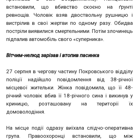
встановили, що вбивство скоєно на ґрунті
ревнощів. Чоловік взяв двоствольну рушницю і
вистрілив в свої жертви по одному разу. Обидва
постріли виявилися смертельними. Потім злочинець
підпалив автомобіль свого «суперника».
Вітчим-нелюд зарізав і втопив пасинка
27 серпня в чергову частину Покровського відділу
поліції надійшло повідомлення від 38-річної
місцевої жительки. Жінка повідомила, що її 48-
річний чоловік вбив її 18-річного сина і викинув у
криницю, розташовану на території їх
домоволодіння.
На місце події одразу виїхала слідчо-оперативна
група. Правоохоронці встановили, що між