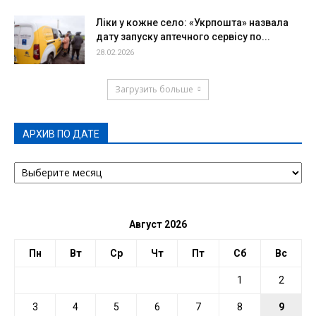
Ліки у кожне село: «Укрпошта» назвала
дату запуску аптечного сервісу по...
28.02.2026
Загрузить больше
АРХИВ ПО ДАТЕ
АРХИВ
ПО
ДАТЕ
Август 2026
Пн
Вт
Ср
Чт
Пт
Сб
Вс
1
2
3
4
5
6
7
8
9