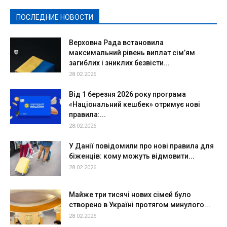
Спорт
Твори добро
Фоторепортажи
ПОСЛЕДНИЕ НОВОСТИ
Подробнее
Верховна Рада встановила
максимальний рівень виплат сім’ям
загиблих і зниклих безвісти...
28.02.2026
Від 1 березня 2026 року програма
«Національний кешбек» отримує нові
правила:...
28.02.2026
У Данії повідомили про нові правила для
біженців: кому можуть відмовити...
28.02.2026
Майже три тисячі нових сімей було
створено в Україні протягом минулого...
28.02.2026