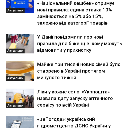
«Національний кешбек» отримує
нові правила: єдина ставка 10%
Актуально
замінюється на 5% або 15%,
залежно від категорії товарів
У Данії повідомили про нові
правила для біженців: кому можуть
відмовити у прихистку
Актуально
Майже три тисячі нових сімей було
створено в Україні протягом
минулого тижня
Актуально
Ліки у кожне село: «Укрпошта»
назвала дату запуску аптечного
сервісу по всій Україні
Актуально
«цеПогода»: український
гідрометцентр ДСНС України у