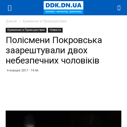
Домой
Криминал и Происшествия
Криминал и Происшествия
Новости
Полісмени Покровська
заарештували двох
небезпечних чоловіків
4 января 2017 - 14:46
Facebook
Twitter
Telegram
WhatsApp
Vibe