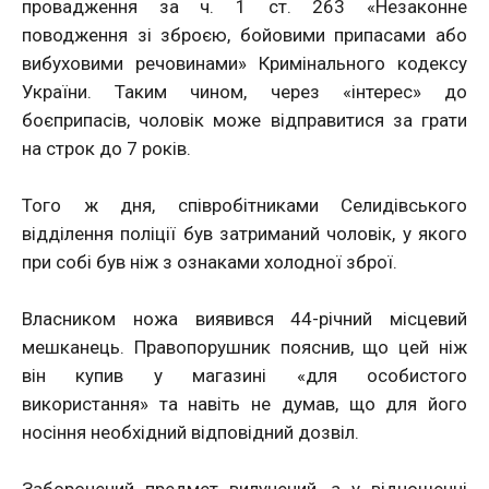
провадження за ч. 1 ст. 263 «Незаконне
поводження зі зброєю, бойовими припасами або
вибуховими речовинами» Кримінального кодексу
України. Таким чином, через «інтерес» до
боєприпасів, чоловік може відправитися за грати
на строк до 7 років.
Того ж дня, співробітниками Селидівського
відділення поліції був затриманий чоловік, у якого
при собі був ніж з ознаками холодної зброї.
Власником ножа виявився 44-річний місцевий
мешканець. Правопорушник пояснив, що цей ніж
він купив у магазині «для особистого
використання» та навіть не думав, що для його
носіння необхідний відповідний дозвіл.
Заборонений предмет вилучений, а у відношенні