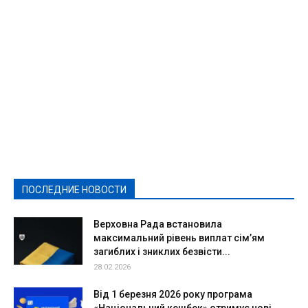
Featured
Актуально
Ваши права
Видеосюжеты
Власть
Выборы - 2021
Выборы-2020
Город
Досуг
Е-декларації
Здоровье
Конкурсы
Криминал и Происшествия
Культура
Новости
Образование
Политическая реклама
Реклама
Слово - народу
Спорт
Твори добро
Фоторепортажи
ПОСЛЕДНИЕ НОВОСТИ
Подробнее
Верховна Рада встановила
максимальний рівень виплат сім’ям
загиблих і зниклих безвісти...
28.02.2026
Від 1 березня 2026 року програма
«Національний кешбек» отримує нові