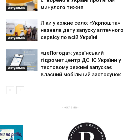
створено в Україні протягом
минулого тижня
Актуально
Ліки у кожне село: «Укрпошта»
назвала дату запуску аптечного
сервісу по всій Україні
Актуально
«цеПогода»: український
гідрометцентр ДСНС України у
тестовому режимі запускає
Актуально
власний мобільний застосунок
- Реклама -