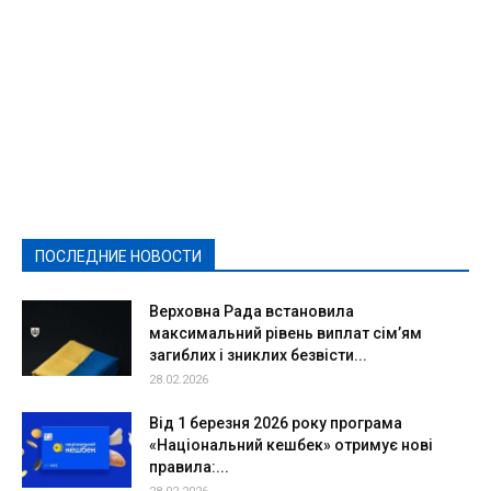
Featured
Актуально
Ваши права
Видеосюжеты
Власть
Выборы - 2021
Выборы-2020
Город
Досуг
Е-декларації
Здоровье
Конкурсы
Криминал и Происшествия
Культура
Новости
Образование
Политическая реклама
Реклама
Слово - народу
Спорт
Твори добро
Фоторепортажи
ПОСЛЕДНИЕ НОВОСТИ
Подробнее
Верховна Рада встановила
максимальний рівень виплат сім’ям
загиблих і зниклих безвісти...
28.02.2026
Від 1 березня 2026 року програма
«Національний кешбек» отримує нові
правила:...