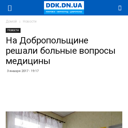
Домой
Новости
Новости
На Добропольщине
решали больные вопросы
медицины
3 января 2017 - 19:17
Facebook
Twitter
Telegram
WhatsApp
Vibe