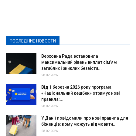
Featured
Актуально
Ваши права
Видеосюжеты
Власть
Выборы - 2021
Выборы-2020
Город
Досуг
Е-декларації
Здоровье
Конкурсы
Криминал и Происшествия
Культура
Новости
Образование
Политическая реклама
Реклама
Слово - народу
Спорт
Твори добро
Фоторепортажи
ПОСЛЕДНИЕ НОВОСТИ
Подробнее
Верховна Рада встановила
максимальний рівень виплат сім’ям
загиблих і зниклих безвісти...
28.02.2026
Від 1 березня 2026 року програма
«Національний кешбек» отримує нові
правила:...
28.02.2026
У Данії повідомили про нові правила для
біженців: кому можуть відмовити...
28.02.2026