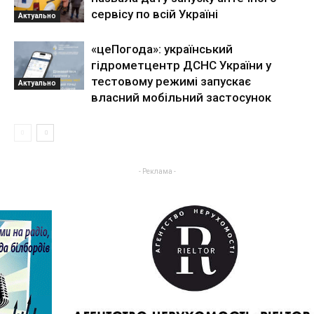
сервісу по всій Україні
Актуально
«цеПогода»: український
гідрометцентр ДСНС України у
тестовому режимі запускає
Актуально
власний мобільний застосунок
- Реклама -