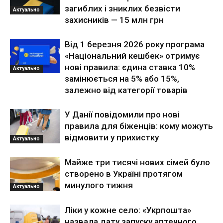
загиблих і зниклих безвісти
Актуально
захисників — 15 млн грн
Від 1 березня 2026 року програма
«Національний кешбек» отримує
нові правила: єдина ставка 10%
Актуально
замінюється на 5% або 15%,
залежно від категорії товарів
У Данії повідомили про нові
правила для біженців: кому можуть
відмовити у прихистку
Актуально
Майже три тисячі нових сімей було
створено в Україні протягом
минулого тижня
Актуально
Ліки у кожне село: «Укрпошта»
назвала дату запуску аптечного