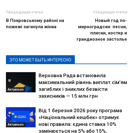
Предыдущая статья
Следующая статья
В Покровському районі на
Новый год по-
пожежі загинула жінка
мирноградски: песни,
пляски, костер и
грандиозное застолье
ЭТО МОЖЕТ БЫТЬ ИНТЕРЕСНО
Верховна Рада встановила
максимальний рівень виплат сім’ям
загиблих і зниклих безвісти
Актуально
захисників — 15 млн грн
Від 1 березня 2026 року програма
«Національний кешбек» отримує
нові правила: єдина ставка 10%
Актуально
замінюється на 5% або 15%,