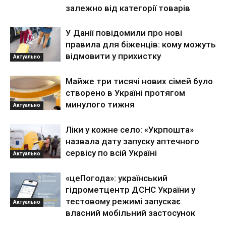
залежно від категорії товарів
У Данії повідомили про нові
правила для біженців: кому можуть
відмовити у прихистку
Актуально
Майже три тисячі нових сімей було
створено в Україні протягом
минулого тижня
Актуально
Ліки у кожне село: «Укрпошта»
назвала дату запуску аптечного
сервісу по всій Україні
Актуально
«цеПогода»: український
гідрометцентр ДСНС України у
тестовому режимі запускає
Актуально
власний мобільний застосунок