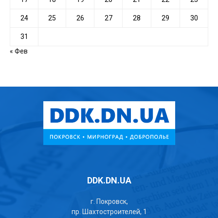
24
25
26
27
28
29
30
31
« Фев
DDK.DN.UA
г. Покровск,
пр. Шахтостроителей, 1