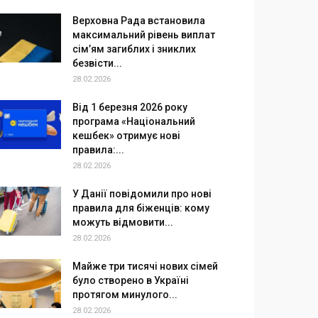
Верховна Рада встановила
максимальний рівень виплат
сім’ям загиблих і зниклих
безвісти...
28.02.2026
Від 1 березня 2026 року
програма «Національний
кешбек» отримує нові
правила:...
28.02.2026
У Данії повідомили про нові
правила для біженців: кому
можуть відмовити...
28.02.2026
Майже три тисячі нових сімей
було створено в Україні
протягом минулого...
28.02.2026