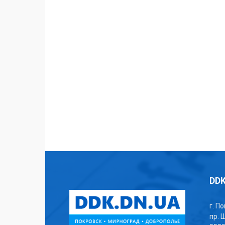
DDK
г. П
пр. 