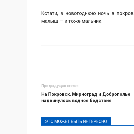
Кстати, в новогоднюю ночь в покро
малыш — и тоже мальчик.
Поделиться
Предыдущая статья
На Покровск, Мирноград и Доброполье
надвинулось водное бедствие
ЭТО МОЖЕТ БЫТЬ ИНТЕРЕСНО