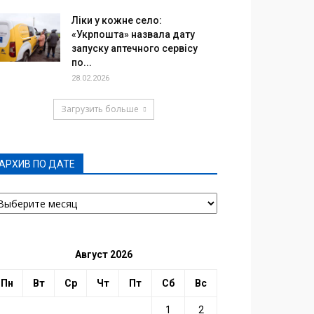
Ліки у кожне село:
«Укрпошта» назвала дату
запуску аптечного сервісу
по...
28.02.2026
Загрузить больше
АРХИВ ПО ДАТЕ
РХИВ
О
АТЕ
Август 2026
Пн
Вт
Ср
Чт
Пт
Сб
Вс
1
2