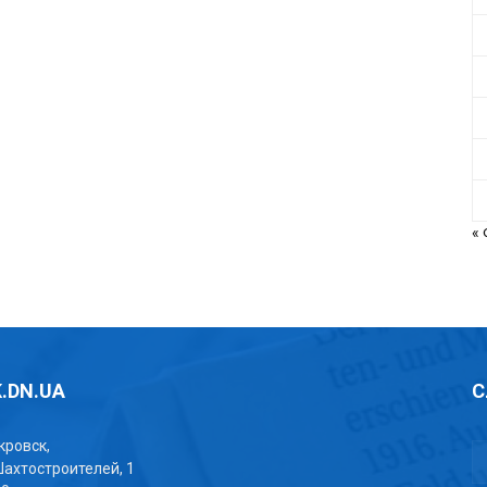
«
.DN.UA
С
окровск,
Шахтостроителей, 1