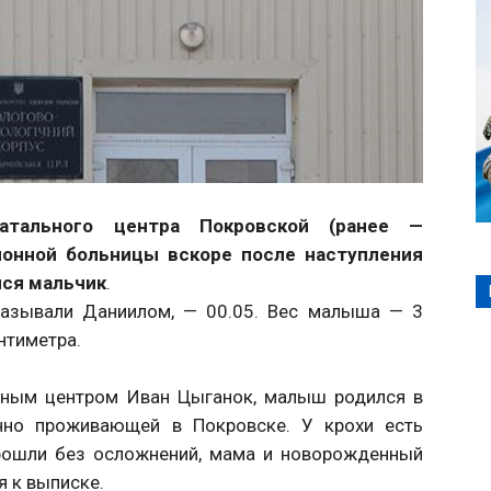
атального центра Покровской (ранее —
йонной больницы вскоре после наступления
ился мальчик
.
называли Даниилом, — 00.05. Вес малыша — 3
нтиметра.
ьным центром Иван Цыганок, малыш родился в
енно проживающей в Покровске. У крохи есть
прошли без осложнений, мама и новорожденный
я к выписке.