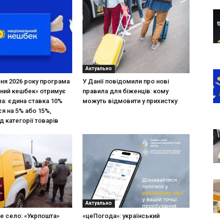
Актуально
зня 2026 року програма
У Данії повідомили про нові
ний кешбек» отримує
правила для біженців: кому
ла: єдина ставка 10%
можуть відмовити у прихистку
я на 5% або 15%,
д категорії товарів
Актуально
не село: «Укрпошта»
«цеПогода»: український