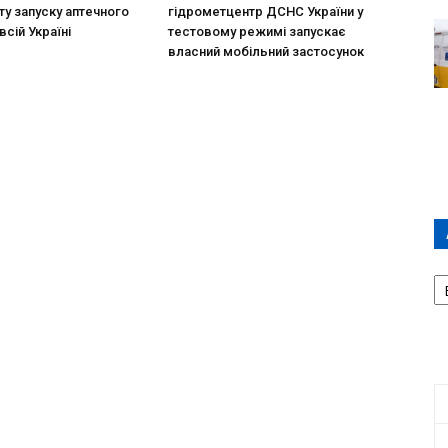
ту запуску аптечного
гідрометцентр ДСНС України у
всій Україні
тестовому режимі запускає
власний мобільний застосунок
А
П
Д