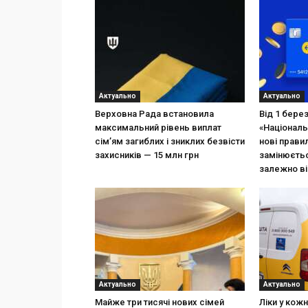
Актуально
Актуально
Верховна Рада встановила
Від 1 бере
максимальний рівень виплат
«Національ
сім’ям загиблих і зниклих безвісти
нові прави
захисників — 15 млн грн
замінюєтьс
залежно ві
Актуально
Актуально
Майже три тисячі нових сімей
Ліки у кож