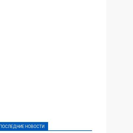
Featured
Актуально
Ваши права
Видеосюжеты
Власть
Выборы - 2021
Выборы-2020
Город
Досуг
Е-декларації
Здоровье
Конкурсы
Криминал и Происшествия
Культура
Новости
Образование
Политическая реклама
Реклама
Слово - народу
Спорт
Твори добро
Фоторепортажи
ПОСЛЕДНИЕ НОВОСТИ
Подробнее