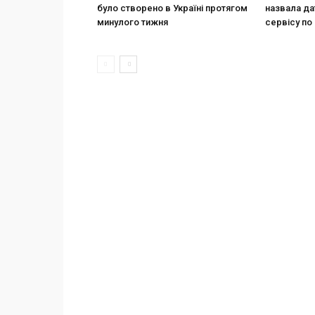
було створено в Україні протягом
назвала да
минулого тижня
сервісу по 