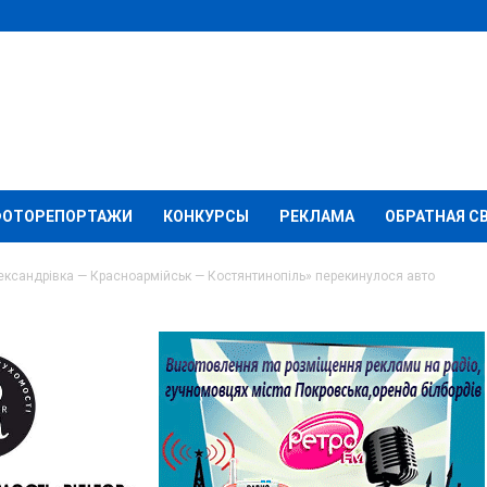
ФОТОРЕПОРТАЖИ
КОНКУРСЫ
РЕКЛАМА
ОБРАТНАЯ С
лександрівка — Красноармійськ — Костянтинопіль» перекинулося авто
ндрівка —
 Костянтинопіль»
о