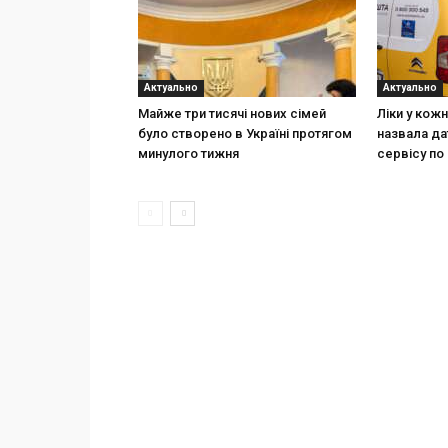
Актуально
Актуально
Майже три тисячі нових сімей
Ліки у кож
було створено в Україні протягом
назвала да
минулого тижня
сервісу по 