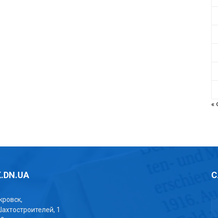
«
.DN.UA
С
окровск,
Шахтостроителей, 1