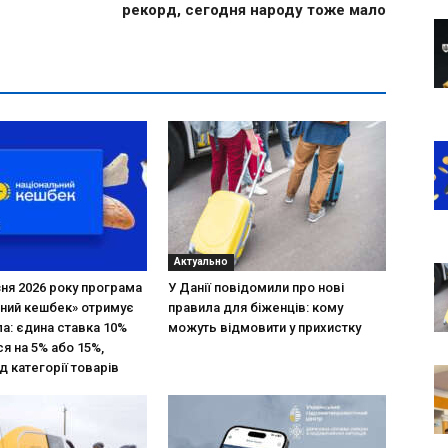
рекорд, сегодня народу тоже мало
Актуально
зня 2026 року програма
У Данії повідомили про нові
ний кешбек» отримує
правила для біженців: кому
ла: єдина ставка 10%
можуть відмовити у прихистку
я на 5% або 15%,
д категорії товарів