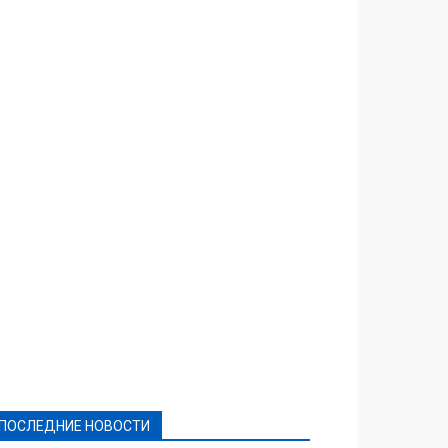
Featured
Актуально
Ваши права
Видеосюжеты
Власть
Выборы - 2021
Выборы-2020
Город
Досуг
Е-декларації
Здоровье
Конкурсы
Криминал и Происшествия
Культура
Новости
Образование
Политическая реклама
Реклама
Слово - народу
Спорт
Твори добро
Фоторепортажи
ПОСЛЕДНИЕ НОВОСТИ
Подробнее