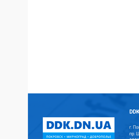
DDK
г. П
пр. 