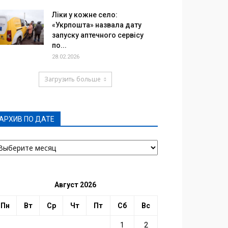
Ліки у кожне село:
«Укрпошта» назвала дату
запуску аптечного сервісу
по...
28.02.2026
Загрузить больше
АРХИВ ПО ДАТЕ
РХИВ
О
АТЕ
Август 2026
Пн
Вт
Ср
Чт
Пт
Сб
Вс
1
2