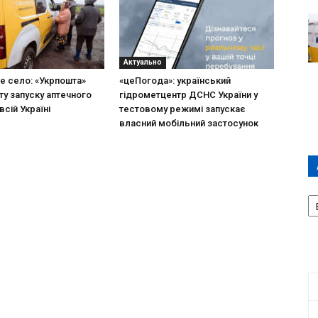
Актуально
не село: «Укрпошта»
«цеПогода»: український
ту запуску аптечного
гідрометцентр ДСНС України у
всій Україні
тестовому режимі запускає
власний мобільний застосунок
А
П
Д