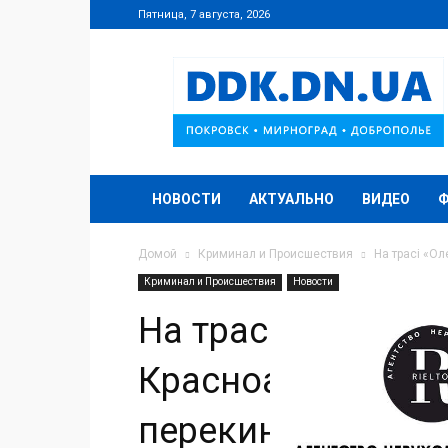
Пятница, 7 августа, 2026
DDK.DN.UA
НОВОСТИ
АКТУАЛЬНО
ВИДЕО
Домой
Криминал и Происшествия
На трасі «О
Криминал и Происшествия
Новости
На трасі «Олекса
Красноармійськ —
перекинулося авт