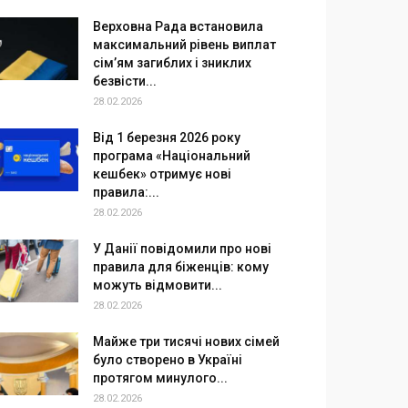
Верховна Рада встановила
максимальний рівень виплат
сім’ям загиблих і зниклих
безвісти...
28.02.2026
Від 1 березня 2026 року
програма «Національний
кешбек» отримує нові
правила:...
28.02.2026
У Данії повідомили про нові
правила для біженців: кому
можуть відмовити...
28.02.2026
Майже три тисячі нових сімей
було створено в Україні
протягом минулого...
28.02.2026