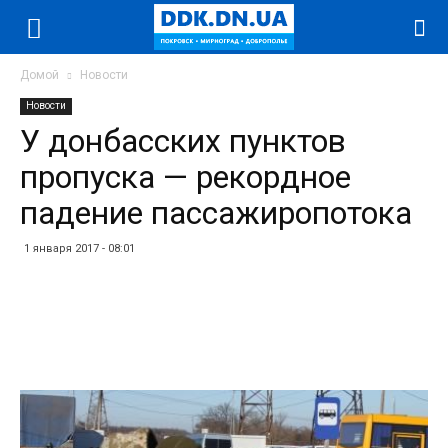
Домой
Новости
Новости
У донбасских пунктов
пропуска — рекордное
падение пассажиропотока
1 января 2017 - 08:01
Facebook
Twitter
Telegram
WhatsApp
Vibe