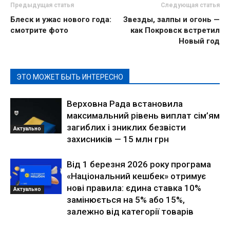
Предыдущая статья
Следующая статья
Блеск и ужас нового года:
Звезды, залпы и огонь —
смотрите фото
как Покровск встретил
Новый год
ЭТО МОЖЕТ БЫТЬ ИНТЕРЕСНО
Верховна Рада встановила
максимальний рівень виплат сім’ям
загиблих і зниклих безвісти
Актуально
захисників — 15 млн грн
Від 1 березня 2026 року програма
«Національний кешбек» отримує
нові правила: єдина ставка 10%
Актуально
замінюється на 5% або 15%,
залежно від категорії товарів