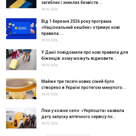
загиблих і зниклих безвісти...
28.02.2026
Від 1 березня 2026 року програма
«Національний кешбек» отримує нові
правила:...
28.02.2026
У Данії повідомили про нові правила для
біженців: кому можуть відмовити...
28.02.2026
Майже три тисячі нових сімей було
створено в Україні протягом минулого...
28.02.2026
Ліки у кожне село: «Укрпошта» назвала
дату запуску аптечного сервісу по...
28.02.2026