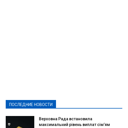
Featured
Актуально
Ваши права
Видеосюжеты
Власть
Выборы - 2021
Выборы-2020
Город
Досуг
Е-декларації
Здоровье
Конкурсы
Криминал и Происшествия
Культура
Новости
Образование
Политическая реклама
Реклама
Слово - народу
Спорт
Твори добро
Фоторепортажи
ПОСЛЕДНИЕ НОВОСТИ
Подробнее
Верховна Рада встановила
максимальний рівень виплат сім’ям