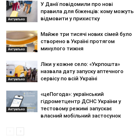
У Данії повідомили про нові
правила для біженців: кому можуть
відмовити у прихистку
Актуально
Майже три тисячі нових сімей було
створено в Україні протягом
минулого тижня
Актуально
Ліки у кожне село: «Укрпошта»
назвала дату запуску аптечного
сервісу по всій Україні
Актуально
«цеПогода»: український
гідрометцентр ДСНС України у
тестовому режимі запускає
Актуально
власний мобільний застосунок