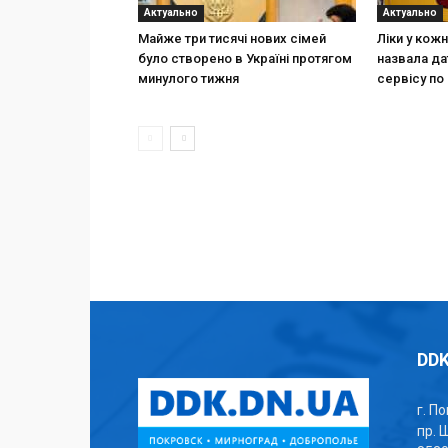
Актуально
Актуально
Майже три тисячі нових сімей
Ліки у кож
було створено в Україні протягом
назвала да
минулого тижня
сервісу по 
DDK
г. П
пр. 