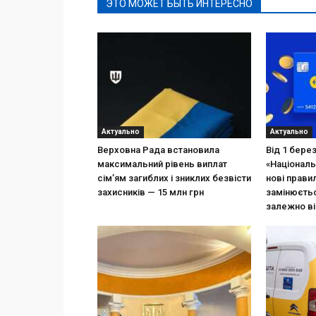
ЭТО МОЖЕТ БЫТЬ ИНТЕРЕСНО
Актуально
Актуально
Верховна Рада встановила
Від 1 бере
максимальний рівень виплат
«Національ
сім’ям загиблих і зниклих безвісти
нові прави
захисників — 15 млн грн
замінюєтьс
залежно ві