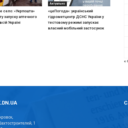
Актуально
не село: «Укрпошта»
«цеПогода»: український
ту запуску аптечного
гідрометцентр ДСНС України у
всій Україні
тестовому режимі запускає
власний мобільний застосунок
«
.DN.UA
С
окровск,
Шахтостроителей, 1