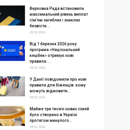
Верховна Рада встановила
максимальний рівень виплат
сім’ям загиблих і зниклих
безвісти...
28.02.2026
Від 1 березня 2026 року
програма «Національний
кешбек» отримує нові
правила:...
28.02.2026
У Данії повідомили про нові
правила для біженців: кому
можуть відмовити...
28.02.2026
Майже три тисячі нових сімей
було створено в Україні
протягом минулого...
28.02.2026