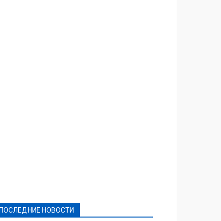
Featured
Актуально
Ваши права
Видеосюжеты
Власть
Выборы - 2021
Выборы-2020
Город
Досуг
Е-декларації
Здоровье
Конкурсы
Криминал и Происшествия
Культура
Новости
Образование
Политическая реклама
Реклама
Слово - народу
Спорт
Твори добро
Фоторепортажи
ПОСЛЕДНИЕ НОВОСТИ
Подробнее