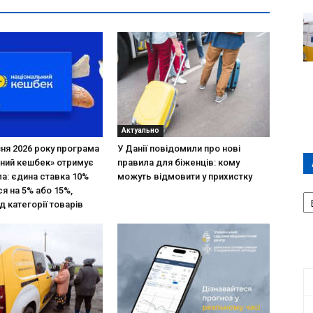
Актуально
зня 2026 року програма
У Данії повідомили про нові
ний кешбек» отримує
правила для біженців: кому
ла: єдина ставка 10%
можуть відмовити у прихистку
А
я на 5% або 15%,
П
д категорії товарів
Д