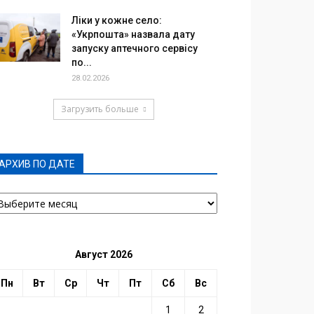
Ліки у кожне село:
«Укрпошта» назвала дату
запуску аптечного сервісу
по...
28.02.2026
Загрузить больше
АРХИВ ПО ДАТЕ
РХИВ
О
АТЕ
Август 2026
Пн
Вт
Ср
Чт
Пт
Сб
Вс
1
2