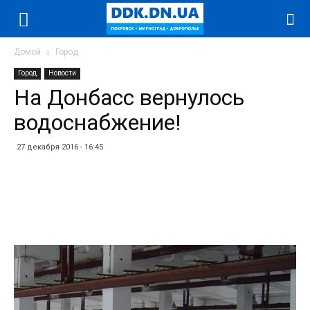
Домой
Город
Город
Новости
На Донбасс вернулось
водоснабжение!
27 декабря 2016 - 16:45
Facebook
Twitter
Telegram
WhatsApp
Vibe