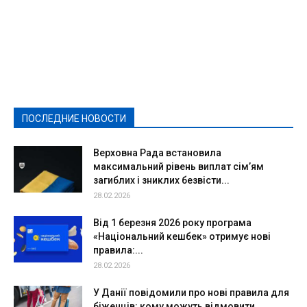
Featured
Актуально
Ваши права
Видеосюжеты
Власть
Выборы - 2021
Выборы-2020
Город
Досуг
Е-декларації
Здоровье
Конкурсы
Криминал и Происшествия
Культура
Новости
Образование
Политическая реклама
Реклама
Слово - народу
Спорт
Твори добро
Фоторепортажи
ПОСЛЕДНИЕ НОВОСТИ
Подробнее
Верховна Рада встановила
максимальний рівень виплат сім’ям
загиблих і зниклих безвісти...
28.02.2026
Від 1 березня 2026 року програма
«Національний кешбек» отримує нові
правила:...
28.02.2026
У Данії повідомили про нові правила для
біженців: кому можуть відмовити...