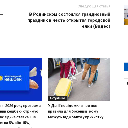
Следующая статья
 —
В Родинском состоялся грандиозный
праздник в честь открытия городской
елки (Видео)
А
П
Д
Актуально
зня 2026 року програма
У Данії повідомили про нові
ний кешбек» отримує
правила для біженців: кому
ла: єдина ставка 10%
можуть відмовити у прихистку
я на 5% або 15%,