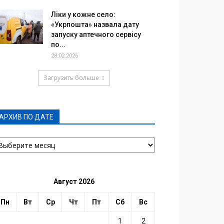
Ліки у кожне село:
«Укрпошта» назвала дату
запуску аптечного сервісу
по...
28.02.2026
Загрузить больше
АРХИВ ПО ДАТЕ
РХИВ
О
АТЕ
Август 2026
Пн
Вт
Ср
Чт
Пт
Сб
Вс
1
2