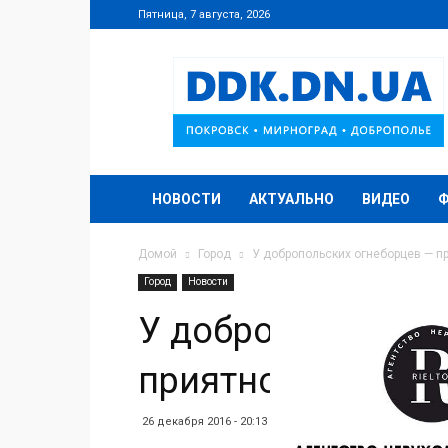
Пятница, 7 августа, 2026
DDK.DN.UA
НОВОСТИ
АКТУАЛЬНО
ВИДЕО
Домой
Город
У добропольских огнеборцев — п
Город
Новости
У добропольских 
приятное пополн
26 декабря 2016 - 20:13