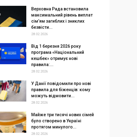
Верховна Рада встановила
максимальний рівень виплат
сім’ям загиблих і зниклих
безвісти...
28.02.2026
Від 1 березня 2026 року
програма «Національний
кешбек» отримує нові
правила:...
28.02.2026
У Данії повідомили про нові
правила для біженців: кому
можуть відмовити...
28.02.2026
Майже три тисячі нових сімей
було створено в Україні
протягом минулого...
28.02.2026