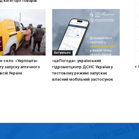
д категорії товарів
Актуально
не село: «Укрпошта»
«цеПогода»: український
«
ту запуску аптечного
гідрометцентр ДСНС України у
всій Україні
тестовому режимі запускає
власний мобільний застосунок