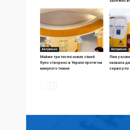
залежно ві
Актуально
Актуально
Майже три тисячі нових сімей
Ліки у кож
було створено в Україні протягом
назвала да
минулого тижня
сервісу по 