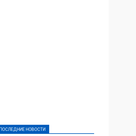
Featured
Актуально
Ваши права
Видеосюжеты
Власть
Выборы - 2021
Выборы-2020
Город
Досуг
Е-декларації
Здоровье
Конкурсы
Криминал и Происшествия
Культура
Новости
Образование
Политическая реклама
Реклама
Слово - народу
Спорт
Твори добро
Фоторепортажи
ПОСЛЕДНИЕ НОВОСТИ
Подробнее