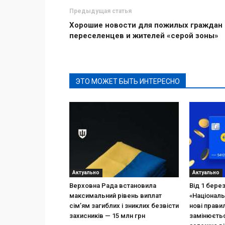
Предыдущая статья
Хорошие новости для пожилых граждан
переселенцев и жителей «серой зоны»
ЭТО МОЖЕТ БЫТЬ ИНТЕРЕСНО
Актуально
Актуально
Верховна Рада встановила
Від 1 бере
максимальний рівень виплат
«Національ
сім’ям загиблих і зниклих безвісти
нові прави
захисників — 15 млн грн
замінюєтьс