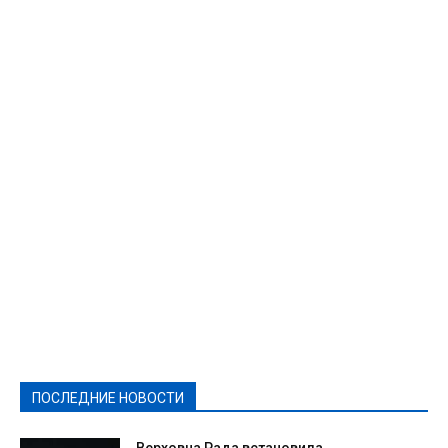
Featured
Актуально
Ваши права
Видеосюжеты
Власть
Выборы - 2021
Выборы-2020
Город
Досуг
Е-декларації
Здоровье
Конкурсы
Криминал и Происшествия
Культура
Новости
Образование
Политическая реклама
Реклама
Слово - народу
Спорт
Твори добро
Фоторепортажи
ПОСЛЕДНИЕ НОВОСТИ
Подробнее