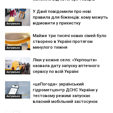
У Данії повідомили про нові
правила для біженців: кому можуть
відмовити у прихистку
Актуально
Майже три тисячі нових сімей було
створено в Україні протягом
минулого тижня
Актуально
Ліки у кожне село: «Укрпошта»
назвала дату запуску аптечного
сервісу по всій Україні
Актуально
«цеПогода»: український
гідрометцентр ДСНС України у
тестовому режимі запускає
Актуально
власний мобільний застосунок