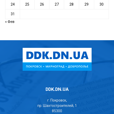
24
25
26
27
28
29
30
31
« Фев
DDK.DN.UA
г. Покровск,
пр. Шахтостроителей, 1
85300