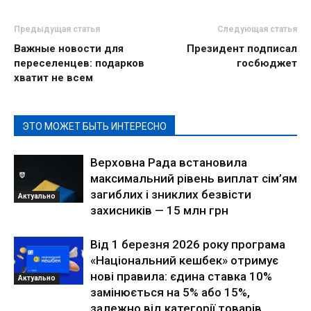
Предыдущая статья
Следующая статья
Важные новости для
Президент подписал
переселенцев: подарков
госбюджет
хватит не всем
ЭТО МОЖЕТ БЫТЬ ИНТЕРЕСНО
Верховна Рада встановила
максимальний рівень виплат сім’ям
загиблих і зниклих безвісти
Актуально
захисників — 15 млн грн
Від 1 березня 2026 року програма
«Національний кешбек» отримує
нові правила: єдина ставка 10%
Актуально
замінюється на 5% або 15%,
залежно від категорії товарів