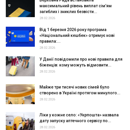
Верховна Рада встановила
максимальний рівень виплат сім’ям
загиблих і зниклих безвісти...
28.02.2026
Від 1 березня 2026 року програма
«Національний кешбек» отримує нові
правила:...
28.02.2026
У Данії повідомили про нові правила для
біженців: кому можуть відмовити...
28.02.2026
Майже три тисячі нових сімей було
створено в Україні протягом минулого...
28.02.2026
Ліки у кожне село: «Укрпошта» назвала
дату запуску аптечного сервісу по...
28.02.2026