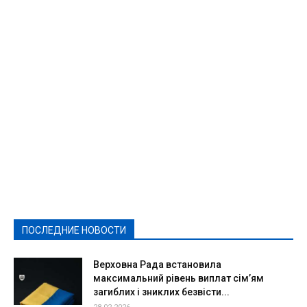
Featured
Актуально
Ваши права
Видеосюжеты
Власть
Выборы - 2021
Выборы-2020
Город
Досуг
Е-декларації
Здоровье
Конкурсы
Криминал и Происшествия
Культура
Новости
Образование
Политическая реклама
Реклама
Слово - народу
Спорт
Твори добро
Фоторепортажи
ПОСЛЕДНИЕ НОВОСТИ
Подробнее
Верховна Рада встановила
максимальний рівень виплат сім’ям
загиблих і зниклих безвісти...