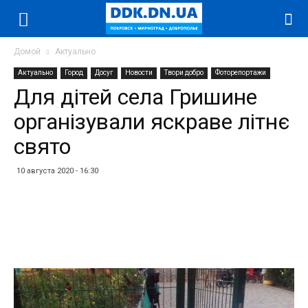
Домой
Актуально
Актуально
Город
Досуг
Новости
Твори добро
Фоторепортажи
Для дітей села Гришине
організували яскраве літнє
свято
10 августа 2020 - 16:30
Facebook
Twitter
Telegram
WhatsApp
Vibe