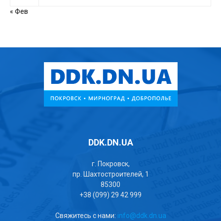
« Фев
DDK.DN.UA
г. Покровск,
пр. Шахтостроителей, 1
85300
+38 (099) 29 42 999
Свяжитесь с нами:
info@ddk.dn.ua