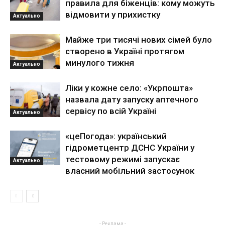
правила для біженців: кому можуть
відмовити у прихистку
Актуально
Майже три тисячі нових сімей було
створено в Україні протягом
минулого тижня
Актуально
Ліки у кожне село: «Укрпошта»
назвала дату запуску аптечного
сервісу по всій Україні
Актуально
«цеПогода»: український
гідрометцентр ДСНС України у
тестовому режимі запускає
Актуально
власний мобільний застосунок
- Реклама -