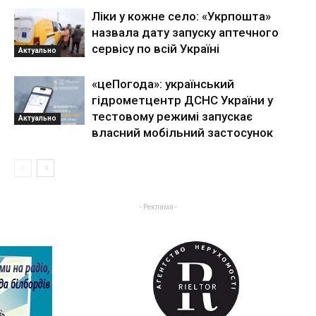
Ліки у кожне село: «Укрпошта»
назвала дату запуску аптечного
сервісу по всій Україні
Актуально
«цеПогода»: український
гідрометцентр ДСНС України у
тестовому режимі запускає
Актуально
власний мобільний застосунок
- Реклама -