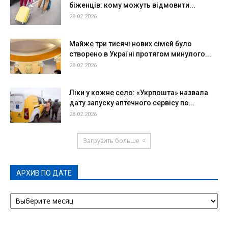
біженців: кому можуть відмовити...
28.02.2026
Майже три тисячі нових сімей було
створено в Україні протягом минулого...
28.02.2026
Ліки у кожне село: «Укрпошта» назвала
дату запуску аптечного сервісу по...
28.02.2026
Загрузить больше
АРХИВ ПО ДАТЕ
АРХИВ
ПО
ДАТЕ