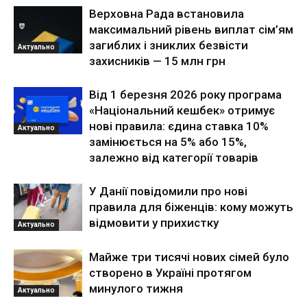
Верховна Рада встановила
максимальний рівень виплат сім’ям
загиблих і зниклих безвісти
Актуально
захисників — 15 млн грн
Від 1 березня 2026 року програма
«Національний кешбек» отримує
нові правила: єдина ставка 10%
Актуально
замінюється на 5% або 15%,
залежно від категорії товарів
У Данії повідомили про нові
правила для біженців: кому можуть
відмовити у прихистку
Актуально
Майже три тисячі нових сімей було
створено в Україні протягом
минулого тижня
Актуально