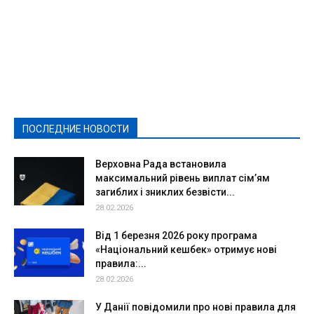
Featured
Актуально
Ваши права
Видеосюжеты
Власть
Выборы - 2021
Выборы-2020
Город
Досуг
Е-декларації
Здоровье
Конкурсы
Криминал и Происшествия
Культура
Новости
Образование
Политическая реклама
Реклама
Слово - народу
Спорт
Твори добро
Фоторепортажи
ПОСЛЕДНИЕ НОВОСТИ
Подробнее
Верховна Рада встановила
максимальний рівень виплат сім’ям
загиблих і зниклих безвісти...
28.02.2026
Від 1 березня 2026 року програма
«Національний кешбек» отримує нові
правила:...
28.02.2026
У Данії повідомили про нові правила для