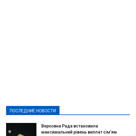
Featured
Актуально
Ваши права
Видеосюжеты
Власть
Выборы - 2021
Выборы-2020
Город
Досуг
Е-декларації
Здоровье
Конкурсы
Криминал и Происшествия
Культура
Новости
Образование
Политическая реклама
Реклама
Слово - народу
Спорт
Твори добро
Фоторепортажи
ПОСЛЕДНИЕ НОВОСТИ
Подробнее
Верховна Рада встановила
максимальний рівень виплат сім’ям