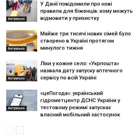
У Данії повідомили про нові
правила для біженців: кому можуть
відмовити у прихистку
Актуально
Майже три тисячі нових сімей було
створено в Україні протягом
минулого тижня
Актуально
Ліки у кожне село: «Укрпошта»
назвала дату запуску аптечного
сервісу по всій Україні
Актуально
«цеПогода»: український
гідрометцентр ДСНС України у
тестовому режимі запускає
Актуально
власний мобільний застосунок