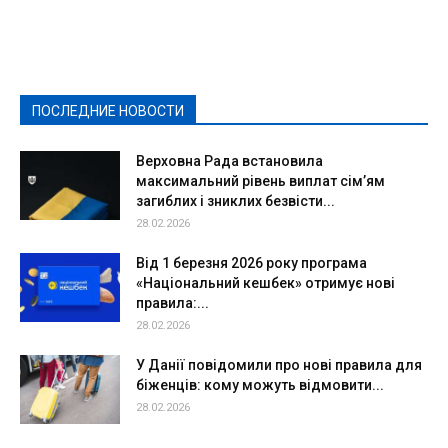
Видеосюжеты
Власть
Выборы - 2021
Выборы-2020
Город
Досуг
Е-декларації
Здоровье
Конкурсы
Криминал и Происшествия
Культура
Новости
Образование
Политическая реклама
Реклама
Слово - народу
Спорт
Твори добро
Фоторепортажи
ПОСЛЕДНИЕ НОВОСТИ
Подробнее
Верховна Рада встановила
максимальний рівень виплат сім’ям
загиблих і зниклих безвісти...
28.02.2026
Від 1 березня 2026 року програма
«Національний кешбек» отримує нові
правила:...
28.02.2026
У Данії повідомили про нові правила для
біженців: кому можуть відмовити...
28.02.2026