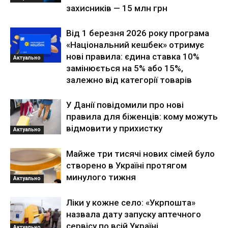
захисників — 15 млн грн
Від 1 березня 2026 року програма
«Національний кешбек» отримує
нові правила: єдина ставка 10%
Актуально
замінюється на 5% або 15%,
залежно від категорії товарів
У Данії повідомили про нові
правила для біженців: кому можуть
відмовити у прихистку
Актуально
Майже три тисячі нових сімей було
створено в Україні протягом
минулого тижня
Актуально
Ліки у кожне село: «Укрпошта»
назвала дату запуску аптечного
сервісу по всій Україні
Актуально