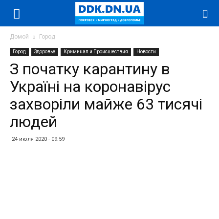
Домой
Город
Город
Здоровье
Криминал и Происшествия
Новости
З початку карантину в
Україні на коронавірус
захворіли майже 63 тисячі
людей
24 июля 2020 - 09:59
Facebook
Twitter
Telegram
WhatsApp
Vibe