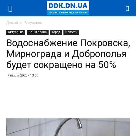
Домой
Актуально
Актуально
Ваши права
Город
Новости
Водоснабжение Покровска,
Мирнограда и Доброполья
будет сокращено на 50%
7 июля 2020 - 13:36
Facebook
Twitter
Telegram
WhatsApp
Vibe