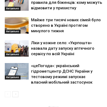
правила для біженців: кому можуть
відмовити у прихистку
Актуально
Майже три тисячі нових сімей було
створено в Україні протягом
минулого тижня
Актуально
Ліки у кожне село: «Укрпошта»
назвала дату запуску аптечного
сервісу по всій Україні
Актуально
«цеПогода»: український
гідрометцентр ДСНС України у
тестовому режимі запускає
Актуально
власний мобільний застосунок