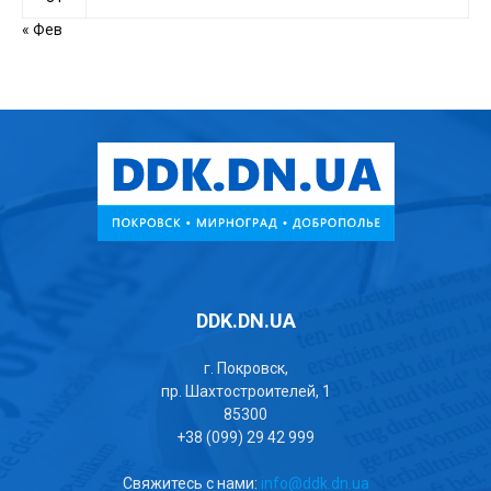
« Фев
DDK.DN.UA
г. Покровск,
пр. Шахтостроителей, 1
85300
+38 (099) 29 42 999
Свяжитесь с нами:
info@ddk.dn.ua