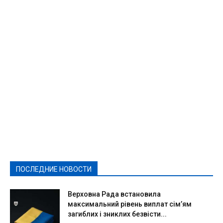
Featured
Актуально
Ваши права
Видеосюжеты
Власть
Выборы - 2021
Выборы-2020
Город
Досуг
Е-декларації
Здоровье
Конкурсы
Криминал и Происшествия
Культура
Новости
Образование
Политическая реклама
Реклама
Слово - народу
Спорт
Твори добро
Фоторепортажи
ПОСЛЕДНИЕ НОВОСТИ
Подробнее
Верховна Рада встановила
максимальний рівень виплат сім’ям
загиблих і зниклих безвісти...