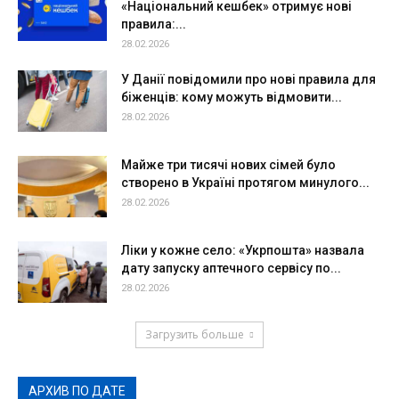
«Національний кешбек» отримує нові
правила:...
28.02.2026
У Данії повідомили про нові правила для
біженців: кому можуть відмовити...
28.02.2026
Майже три тисячі нових сімей було
створено в Україні протягом минулого...
28.02.2026
Ліки у кожне село: «Укрпошта» назвала
дату запуску аптечного сервісу по...
28.02.2026
Загрузить больше
АРХИВ ПО ДАТЕ