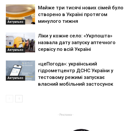
Майже три тисячі нових сімей було
створено в Україні протягом
минулого тижня
Актуально
Ліки у кожне село: «Укрпошта»
назвала дату запуску аптечного
сервісу по всій Україні
Актуально
«цеПогода»: український
гідрометцентр ДСНС України у
тестовому режимі запускає
Актуально
власний мобільний застосунок
- Реклама -