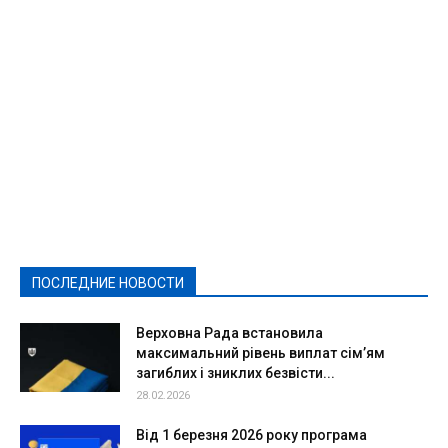
Featured
Актуально
Ваши права
Видеосюжеты
Власть
Выборы - 2021
Выборы-2020
Город
Досуг
Е-декларації
Здоровье
Конкурсы
Криминал и Происшествия
Культура
Новости
Образование
Политическая реклама
Реклама
Слово - народу
Спорт
Твори добро
Фоторепортажи
ПОСЛЕДНИЕ НОВОСТИ
Подробнее
Верховна Рада встановила
максимальний рівень виплат сім’ям
загиблих і зниклих безвісти...
28.02.2026
Від 1 березня 2026 року програма