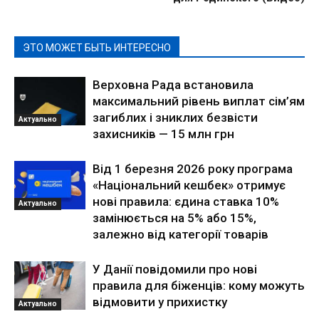
ЭТО МОЖЕТ БЫТЬ ИНТЕРЕСНО
Верховна Рада встановила
максимальний рівень виплат сім’ям
загиблих і зниклих безвісти
Актуально
захисників — 15 млн грн
Від 1 березня 2026 року програма
«Національний кешбек» отримує
нові правила: єдина ставка 10%
Актуально
замінюється на 5% або 15%,
залежно від категорії товарів
У Данії повідомили про нові
правила для біженців: кому можуть
відмовити у прихистку
Актуально