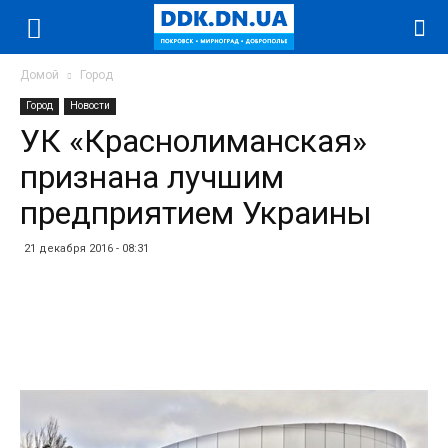
Домой
Город
Город
Новости
УК «Краснолиманская»
признана лучшим
предприятием Украины
21 декабря 2016 - 08:31
Facebook
Twitter
Telegram
WhatsApp
Vibe