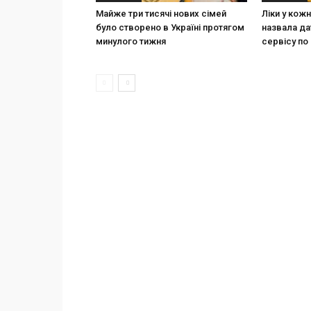
Майже три тисячі нових сімей
Ліки у кож
було створено в Україні протягом
назвала да
минулого тижня
сервісу по 