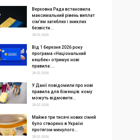
Верховна Рада встановила
максимальний рівень виплат
сім’ям загиблих і зниклих
безвісти...
28.02.2026
Від 1 березня 2026 року
програма «Національний
кешбек» отримує нові
правила:...
28.02.2026
У Данії повідомили про нові
правила для біженців: кому
можуть відмовити...
28.02.2026
Майже три тисячі нових сімей
було створено в Україні
протягом минулого...
28.02.2026