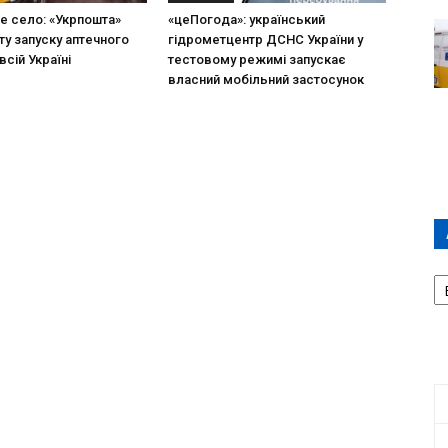
не село: «Укрпошта»
«цеПогода»: український
ту запуску аптечного
гідрометцентр ДСНС України у
всій Україні
тестовому режимі запускає
власний мобільний застосунок
А
П
Д