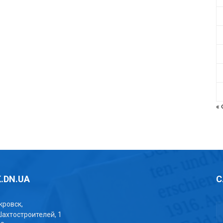
«
.DN.UA
С
окровск,
Шахтостроителей, 1