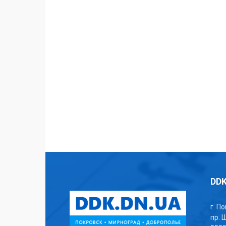
DDK
г. П
пр. 