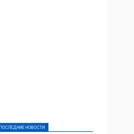
Featured
Актуально
Ваши права
Видеосюжеты
Власть
Выборы - 2021
Выборы-2020
Город
Досуг
Е-декларації
Здоровье
Конкурсы
Криминал и Происшествия
Культура
Новости
Образование
Политическая реклама
Реклама
Слово - народу
Спорт
Твори добро
Фоторепортажи
ПОСЛЕДНИЕ НОВОСТИ
Подробнее