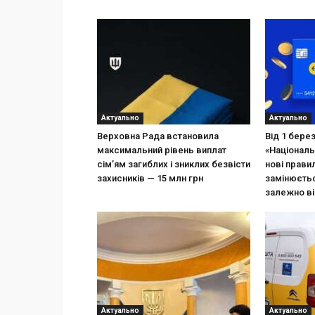
Актуально
Актуально
Верховна Рада встановила
Від 1 бере
максимальний рівень виплат
«Національ
сім’ям загиблих і зниклих безвісти
нові прави
захисників — 15 млн грн
замінюєтьс
залежно ві
Актуально
Актуально