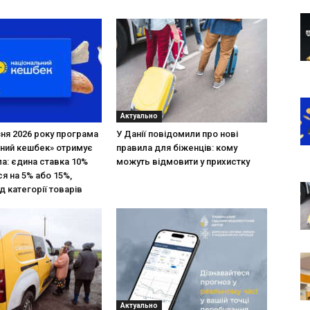
Актуально
зня 2026 року програма
У Данії повідомили про нові
ний кешбек» отримує
правила для біженців: кому
ла: єдина ставка 10%
можуть відмовити у прихистку
я на 5% або 15%,
д категорії товарів
Актуально