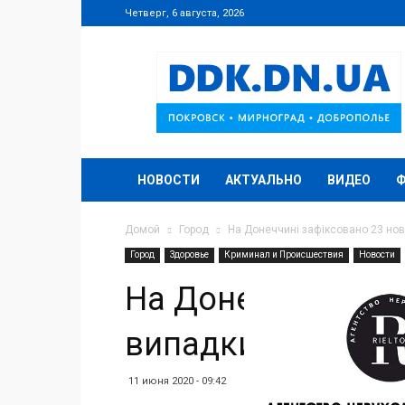
Четверг, 6 августа, 2026
DDK.DN.UA
НОВОСТИ
АКТУАЛЬНО
ВИДЕО
Домой
Город
На Донеччині зафіксовано 23 но
Город
Здоровье
Криминал и Происшествия
Новости
На Донеччині заф
випадки захворюв
11 июня 2020 - 09:42