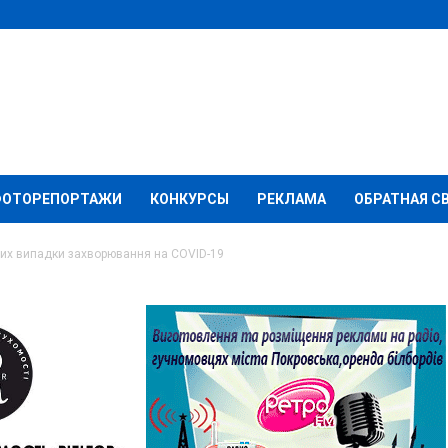
ФОТОРЕПОРТАЖИ
КОНКУРСЫ
РЕКЛАМА
ОБРАТНАЯ С
вих випадки захворювання на COVID-19
іксовано 23 нових
ання на COVID-19