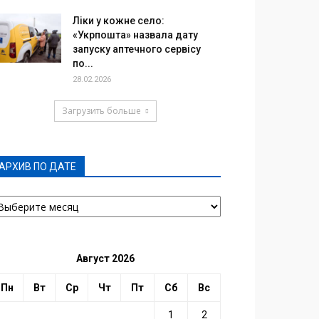
Ліки у кожне село:
«Укрпошта» назвала дату
запуску аптечного сервісу
по...
28.02.2026
Загрузить больше
АРХИВ ПО ДАТЕ
РХИВ
О
АТЕ
Август 2026
Пн
Вт
Ср
Чт
Пт
Сб
Вс
1
2