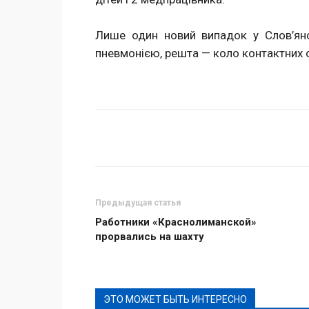
Лише один новий випадок у Слов’янс
пневмонією, решта — коло контактних о
Поделиться
Предыдущая статья
Работники «Краснолиманской»
прорвались на шахту
ЭТО МОЖЕТ БЫТЬ ИНТЕРЕСНО