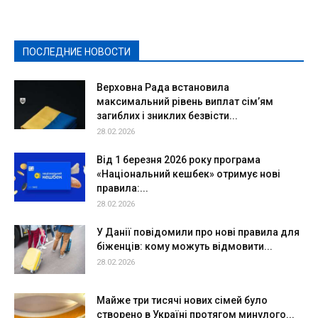
Здоровье
Конкурсы
Криминал и Происшествия
Культура
Новости
Образование
Политическая реклама
Реклама
Слово - народу
Спорт
Твори добро
Фоторепортажи
ПОСЛЕДНИЕ НОВОСТИ
Подробнее
Верховна Рада встановила
максимальний рівень виплат сім’ям
загиблих і зниклих безвісти...
28.02.2026
Від 1 березня 2026 року програма
«Національний кешбек» отримує нові
правила:...
28.02.2026
У Данії повідомили про нові правила для
біженців: кому можуть відмовити...
28.02.2026
Майже три тисячі нових сімей було
створено в Україні протягом минулого...