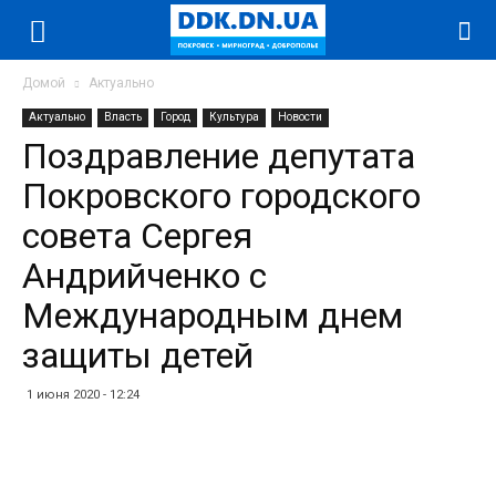
Домой
Актуально
Актуально
Власть
Город
Культура
Новости
Поздравление депутата
Покровского городского
совета Сергея
Андрийченко с
Международным днем
защиты детей
1 июня 2020 - 12:24
Facebook
Twitter
Telegram
WhatsApp
Vibe