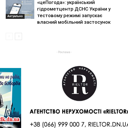
«цеПогода»: український
гідрометцентр ДСНС України у
тестовому режимі запускає
Актуально
власний мобільний застосунок
- Реклама -