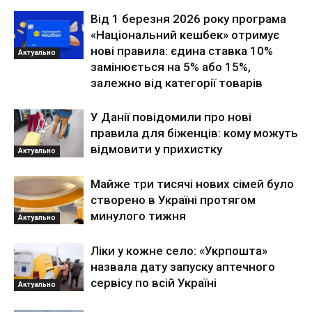
Від 1 березня 2026 року програма
«Національний кешбек» отримує
нові правила: єдина ставка 10%
Актуально
замінюється на 5% або 15%,
залежно від категорії товарів
У Данії повідомили про нові
правила для біженців: кому можуть
відмовити у прихистку
Актуально
Майже три тисячі нових сімей було
створено в Україні протягом
минулого тижня
Актуально
Ліки у кожне село: «Укрпошта»
назвала дату запуску аптечного
сервісу по всій Україні
Актуально