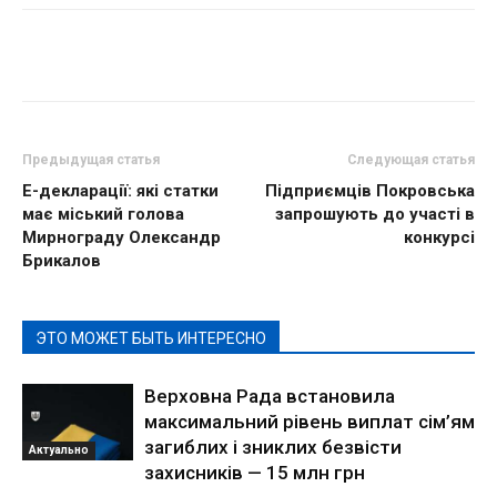
Предыдущая статья
Следующая статья
Е-декларації: які статки
Підприємців Покровська
має міський голова
запрошують до участі в
Мирнограду Олександр
конкурсі
Брикалов
ЭТО МОЖЕТ БЫТЬ ИНТЕРЕСНО
Верховна Рада встановила
максимальний рівень виплат сім’ям
загиблих і зниклих безвісти
Актуально
захисників — 15 млн грн