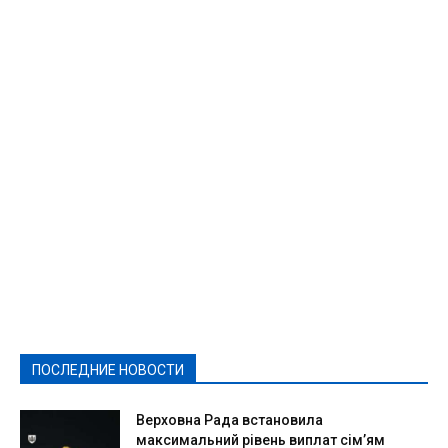
Featured
Актуально
Ваши права
Видеосюжеты
Власть
Выборы - 2021
Выборы-2020
Город
Досуг
Е-декларації
Здоровье
Конкурсы
Криминал и Происшествия
Культура
Новости
Образование
Политическая реклама
Реклама
Слово - народу
Спорт
Твори добро
Фоторепортажи
ПОСЛЕДНИЕ НОВОСТИ
Подробнее
Верховна Рада встановила
максимальний рівень виплат сім’ям