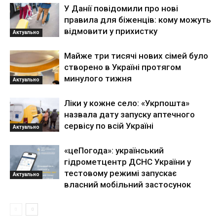
У Данії повідомили про нові
правила для біженців: кому можуть
відмовити у прихистку
Актуально
Майже три тисячі нових сімей було
створено в Україні протягом
минулого тижня
Актуально
Ліки у кожне село: «Укрпошта»
назвала дату запуску аптечного
сервісу по всій Україні
Актуально
«цеПогода»: український
гідрометцентр ДСНС України у
тестовому режимі запускає
Актуально
власний мобільний застосунок