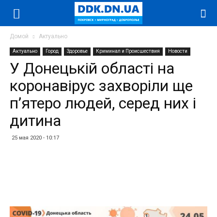
Домой
Актуально
Актуально
Город
Здоровье
Криминал и Происшествия
Новости
У Донецькій області на
коронавірус захворіли ще
п’ятеро людей, серед них і
дитина
25 мая 2020 - 10:17
Facebook
Twitter
Telegram
WhatsApp
Vibe