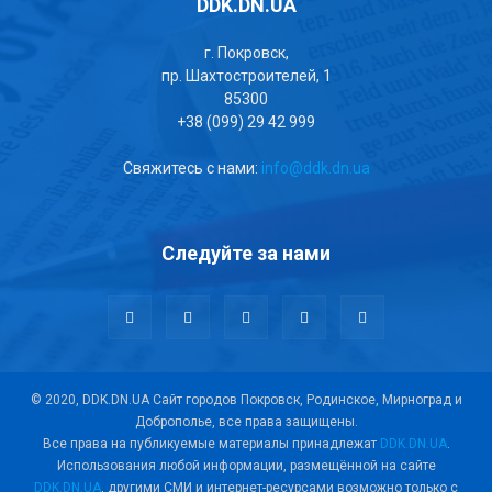
DDK.DN.UA
г. Покровск,
пр. Шахтостроителей, 1
85300
+38 (099) 29 42 999
Свяжитесь с нами:
info@ddk.dn.ua
Следуйте за нами
© 2020, DDK.DN.UA Сайт городов Покровск, Родинское, Мирноград и
Доброполье, все права защищены.
Все права на публикуемые материалы принадлежат
DDK.DN.UA
.
Использования любой информации, размещённой на сайте
DDK.DN.UA
, другими СМИ и интернет-ресурсами возможно только с