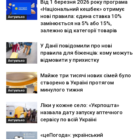
Від 1 березня 2026 року програма
«Національний кешбек» отримує
нові правила: єдина ставка 10%
Актуально
замінюється на 5% або 15%,
залежно від категорії товарів
У Данії повідомили про нові
правила для біженців: кому можуть
відмовити у прихистку
Актуально
Майже три тисячі нових сімей було
створено в Україні протягом
минулого тижня
Актуально
Ліки у кожне село: «Укрпошта»
назвала дату запуску аптечного
сервісу по всій Україні
Актуально
«цеПогода»: український