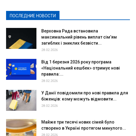
Политическая реклама
Реклама
Слово - народу
Спорт
Твори добро
Фоторепортажи
ПОСЛЕДНИЕ НОВОСТИ
Подробнее
Верховна Рада встановила
максимальний рівень виплат сім’ям
загиблих і зниклих безвісти...
28.02.2026
Від 1 березня 2026 року програма
«Національний кешбек» отримує нові
правила:...
28.02.2026
У Данії повідомили про нові правила для
біженців: кому можуть відмовити...
28.02.2026
Майже три тисячі нових сімей було
створено в Україні протягом минулого...
28.02.2026