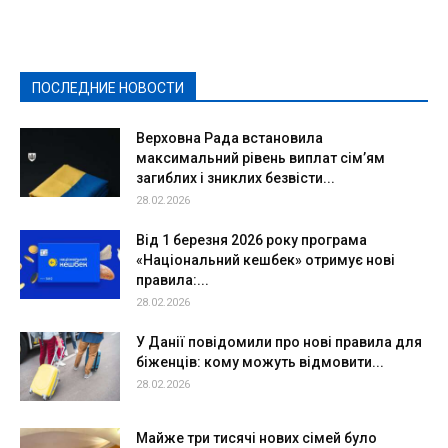
Выборы-2020
Город
Досуг
Е-декларації
Здоровье
Конкурсы
Криминал и Происшествия
Культура
Новости
Образование
Политическая реклама
Реклама
Слово - народу
Спорт
Твори добро
Фоторепортажи
ПОСЛЕДНИЕ НОВОСТИ
Подробнее
Верховна Рада встановила
максимальний рівень виплат сім’ям
загиблих і зниклих безвісти...
28.02.2026
Від 1 березня 2026 року програма
«Національний кешбек» отримує нові
правила:...
28.02.2026
У Данії повідомили про нові правила для
біженців: кому можуть відмовити...
28.02.2026
Майже три тисячі нових сімей було