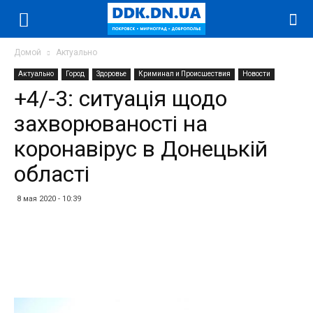
Домой
Актуально
Актуально
Город
Здоровье
Криминал и Происшествия
Новости
+4/-3: ситуація щодо
захворюваності на
коронавірус в Донецькій
області
8 мая 2020 - 10:39
Facebook
Twitter
Telegram
WhatsApp
Vibe