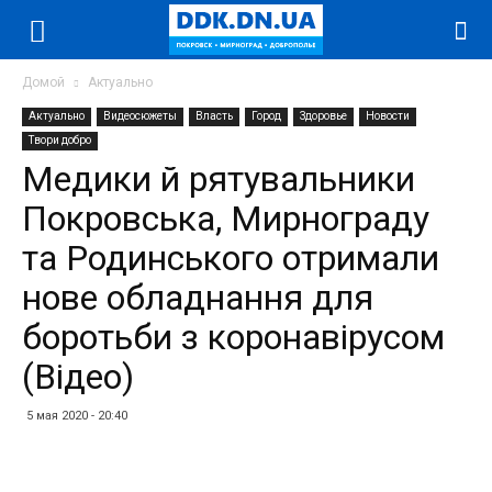
Домой
Актуально
Актуально
Видеосюжеты
Власть
Город
Здоровье
Новости
Твори добро
Медики й рятувальники
Покровська, Мирнограду
та Родинського отримали
нове обладнання для
боротьби з коронавірусом
(Відео)
5 мая 2020 - 20:40