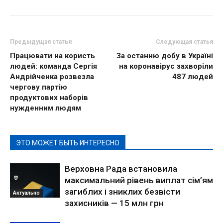
Предыдущая статья
Следующая статья
Працювати на користь
За останню добу в Україні
людей: команда Сергія
на коронавірус захворіли
Андрійченка розвезла
487 людей
чергову партію
продуктових наборів
нужденним людям
ЭТО МОЖЕТ БЫТЬ ИНТЕРЕСНО
Верховна Рада встановила
максимальний рівень виплат сім’ям
загиблих і зниклих безвісти
Актуально
захисників — 15 млн грн