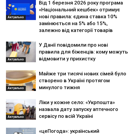
Від 1 березня 2026 року програма
«Національний кешбек» отримує
нові правила: єдина ставка 10%
Актуально
замінюється на 5% або 15%,
залежно від категорії товарів
У Данії повідомили про нові
правила для біженців: кому можуть
відмовити у прихистку
Актуально
Майже три тисячі нових сімей було
створено в Україні протягом
минулого тижня
Актуально
Ліки у кожне село: «Укрпошта»
назвала дату запуску аптечного
сервісу по всій Україні
Актуально
«цеПогода»: український