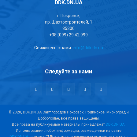
DDK.DN.UA
г. Покровск,
пр. Шахтостроителей, 1
85300
+38 (099) 29 42 999
Свяжитесь с нами:
info@ddk.dn.ua
Следуйте за нами
© 2020, DDK.DN.UA Сайт городов Покровск, Родинское, Мирноград и
Доброполье, все права защищены.
Все права на публикуемые материалы принадлежат
DDK.DN.UA
.
Использования любой информации, размещённой на сайте
DDK.DN.UA
, другими СМИ и интернет-ресурсами возможно только с