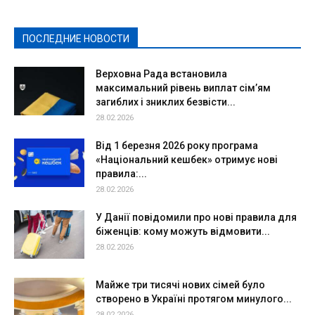
Политическая реклама
Реклама
Слово - народу
Спорт
Твори добро
Фоторепортажи
ПОСЛЕДНИЕ НОВОСТИ
Подробнее
Верховна Рада встановила
максимальний рівень виплат сім’ям
загиблих і зниклих безвісти...
28.02.2026
Від 1 березня 2026 року програма
«Національний кешбек» отримує нові
правила:...
28.02.2026
У Данії повідомили про нові правила для
біженців: кому можуть відмовити...
28.02.2026
Майже три тисячі нових сімей було
створено в Україні протягом минулого...
28.02.2026