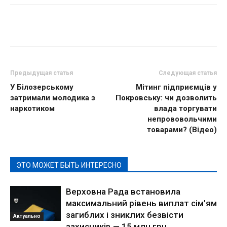
Предыдущая статья
Следующая статья
У Білозерському
Мітинг підприємців у
затримали молодика з
Покровську: чи дозволить
наркотиком
влада торгувати
непрововольчими
товарами? (Відео)
ЭТО МОЖЕТ БЫТЬ ИНТЕРЕСНО
Верховна Рада встановила
максимальний рівень виплат сім’ям
загиблих і зниклих безвісти
Актуально
захисників — 15 млн грн