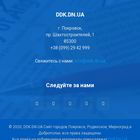
DDK.DN.UA
г. Покровск,
пр. Шахтостроителей, 1
85300
+38 (099) 29 42 999
Свяжитесь с нами:
info@ddk.dn.ua
Следуйте за нами
© 2020, DDK.DN.UA Сайт городов Покровск, Родинское, Мирноград и
Доброполье, все права защищены.
Все права на публикуемые материалы принадлежат
DDK.DN.UA
.