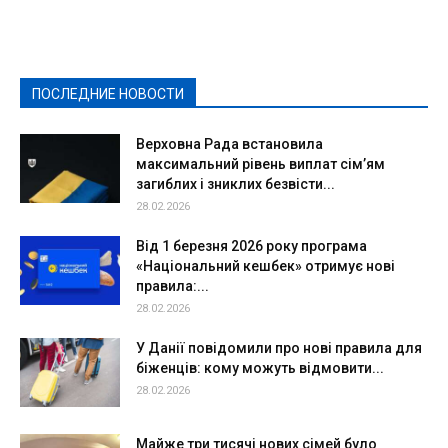
Выборы-2020
Город
Досуг
Е-декларації
Здоровье
Конкурсы
Криминал и Происшествия
Культура
Новости
Образование
Политическая реклама
Реклама
Слово - народу
Спорт
Твори добро
Фоторепортажи
ПОСЛЕДНИЕ НОВОСТИ
Подробнее
Верховна Рада встановила
максимальний рівень виплат сім’ям
загиблих і зниклих безвісти...
28.02.2026
Від 1 березня 2026 року програма
«Національний кешбек» отримує нові
правила:...
28.02.2026
У Данії повідомили про нові правила для
біженців: кому можуть відмовити...
28.02.2026
Майже три тисячі нових сімей було