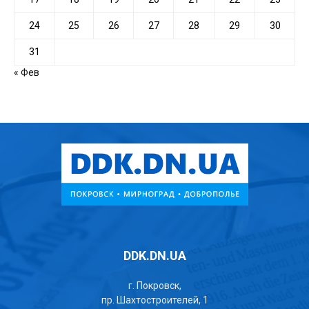
24
25
26
27
28
29
30
31
« Фев
DDK.DN.UA
г. Покровск,
пр. Шахтостроителей, 1