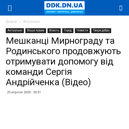
Домой
Актуально
Актуально
Ваши права
Власть
Город
Новости
Твори добро
Мешканці Мирнограду та
Родинського продовжують
отримувати допомогу від
команди Сергія
Андрійченка (Відео)
23 апреля 2020 - 20:51
Facebook
Twitter
Telegram
WhatsApp
Vibe