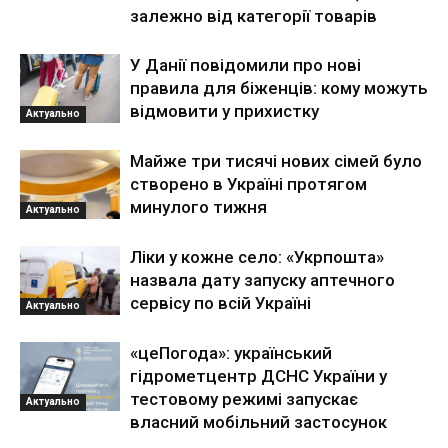
залежно від категорії товарів
У Данії повідомили про нові
правила для біженців: кому можуть
відмовити у прихистку
Актуально
Майже три тисячі нових сімей було
створено в Україні протягом
минулого тижня
Актуально
Ліки у кожне село: «Укрпошта»
назвала дату запуску аптечного
сервісу по всій Україні
Актуально
«цеПогода»: український
гідрометцентр ДСНС України у
тестовому режимі запускає
Актуально
власний мобільний застосунок