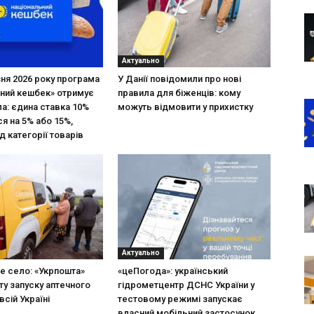
Актуально
зня 2026 року програма
У Данії повідомили про нові
ний кешбек» отримує
правила для біженців: кому
ла: єдина ставка 10%
можуть відмовити у прихистку
я на 5% або 15%,
д категорії товарів
Актуально
не село: «Укрпошта»
«цеПогода»: український
ту запуску аптечного
гідрометцентр ДСНС України у
всій Україні
тестовому режимі запускає
власний мобільний застосунок