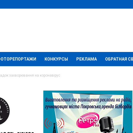
ФОТОРЕПОРТАЖИ
КОНКУРСЫ
РЕКЛАМА
ОБРАТНАЯ С
падок захворювання на коронавірус
іксовано 16 випадок
коронавірус