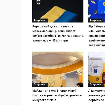
Актуально
Актуально
Верховна Рада встановила
Від 1 бере
максимальний рівень виплат
«Національ
сім’ям загиблих і зниклих безвісти
нові прави
захисників — 15 млн грн
замінюєтьс
залежно ві
Актуально
Актуально
Майже три тисячі нових сімей
Ліки у кож
було створено в Україні протягом
назвала да
минулого тижня
сервісу по 