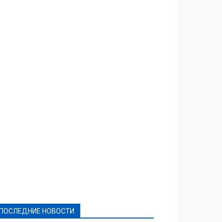
Featured
Актуально
Ваши права
Видеосюжеты
Власть
Выборы - 2021
Выборы-2020
Город
Досуг
Е-декларації
Здоровье
Конкурсы
Криминал и Происшествия
Культура
Новости
Образование
Политическая реклама
Реклама
Слово - народу
Спорт
Твори добро
Фоторепортажи
ПОСЛЕДНИЕ НОВОСТИ
Подробнее