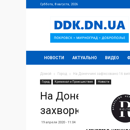
Суббота, 8 августа, 2026
DDK.DN.UA
НОВОСТИ
АКТУАЛЬНО
ВИДЕО
Домой
Город
На Донеччині зафіксовано 16 ви
Город
Криминал и Происшествия
Новости
На Донеччині заф
захворювання на 
19 апреля 2020 - 11:04