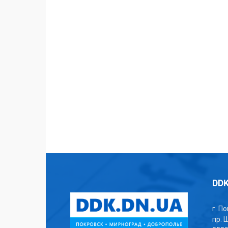
DDK
г. П
пр. 