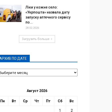
Ліки у кожне село:
«Укрпошта» назвала дату
запуску аптечного сервісу
по...
28.02.2026
Загрузить больше
АРХИВ ПО ДАТЕ
РХИВ
О
АТЕ
Август 2026
Пн
Вт
Ср
Чт
Пт
Сб
Вс
1
2