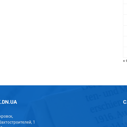
«
.DN.UA
С
окровск,
Шахтостроителей, 1