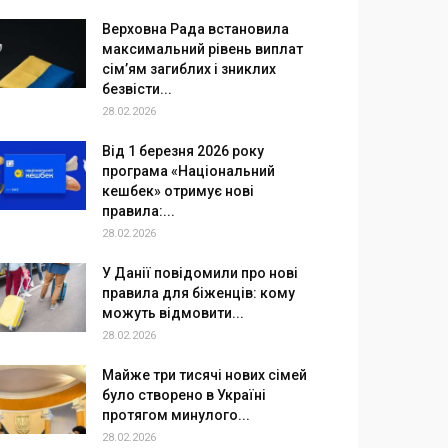
Верховна Рада встановила
максимальний рівень виплат
сім’ям загиблих і зниклих
безвісти...
28.02.2026
Від 1 березня 2026 року
програма «Національний
кешбек» отримує нові
правила:...
28.02.2026
У Данії повідомили про нові
правила для біженців: кому
можуть відмовити...
28.02.2026
Майже три тисячі нових сімей
було створено в Україні
протягом минулого...
28.02.2026