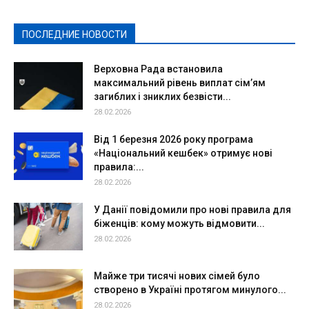
Политическая реклама
Реклама
Слово - народу
Спорт
Твори добро
Фоторепортажи
ПОСЛЕДНИЕ НОВОСТИ
Подробнее
Верховна Рада встановила
максимальний рівень виплат сім’ям
загиблих і зниклих безвісти...
28.02.2026
Від 1 березня 2026 року програма
«Національний кешбек» отримує нові
правила:...
28.02.2026
У Данії повідомили про нові правила для
біженців: кому можуть відмовити...
28.02.2026
Майже три тисячі нових сімей було
створено в Україні протягом минулого...
28.02.2026