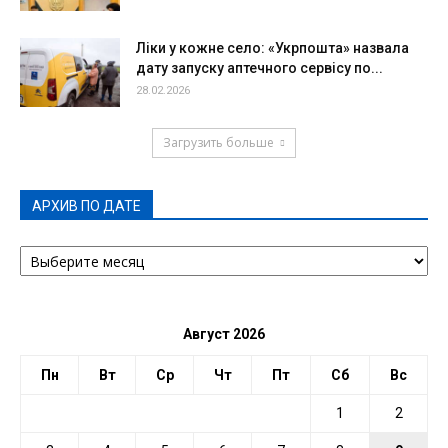
Ліки у кожне село: «Укрпошта» назвала
дату запуску аптечного сервісу по...
28.02.2026
Загрузить больше
АРХИВ ПО ДАТЕ
АРХИВ
ПО
ДАТЕ
Август 2026
Пн
Вт
Ср
Чт
Пт
Сб
Вс
1
2