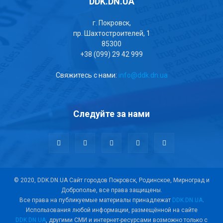
DDK.DN.UA
г. Покровск,
пр. Шахтостроителей, 1
85300
+38 (099) 29 42 999
Свяжитесь с нами:
info@ddk.dn.ua
Следуйте за нами
© 2020, DDK.DN.UA Сайт городов Покровск, Родинское, Мирноград и
Доброполье, все права защищены.
Все права на публикуемые материалы принадлежат
DDK.DN.UA
.
Использования любой информации, размещённой на сайте
DDK.DN.UA
, другими СМИ и интернет-ресурсами возможно только с