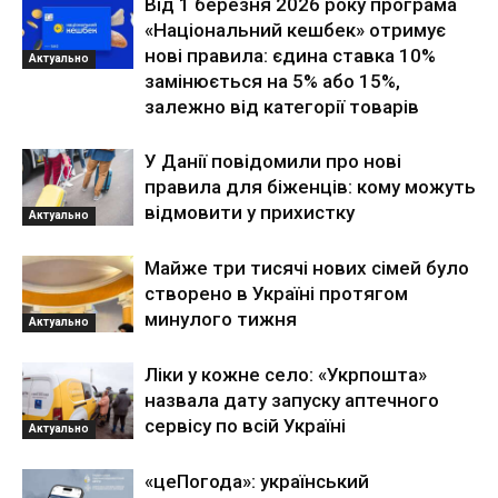
Від 1 березня 2026 року програма
«Національний кешбек» отримує
нові правила: єдина ставка 10%
Актуально
замінюється на 5% або 15%,
залежно від категорії товарів
У Данії повідомили про нові
правила для біженців: кому можуть
відмовити у прихистку
Актуально
Майже три тисячі нових сімей було
створено в Україні протягом
минулого тижня
Актуально
Ліки у кожне село: «Укрпошта»
назвала дату запуску аптечного
сервісу по всій Україні
Актуально
«цеПогода»: український