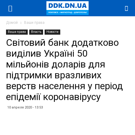
Домой
Ваши права
Ваши права
Власть
Новости
Світовий банк додатково
виділив Україні 50
мільйонів доларів для
підтримки вразливих
верств населення у період
епідемії коронавірусу
10 апреля 2020 - 13:53
Facebook
Twitter
Telegram
WhatsApp
Vibe