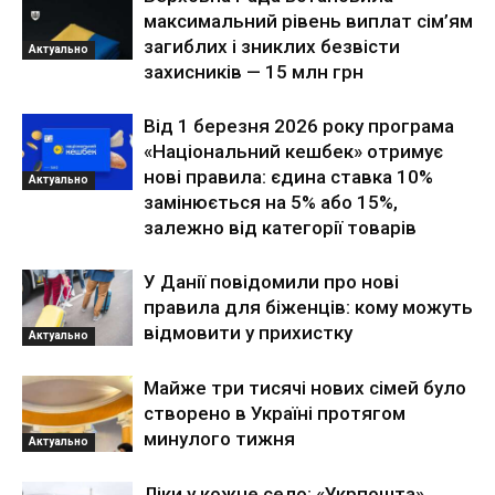
максимальний рівень виплат сім’ям
загиблих і зниклих безвісти
Актуально
захисників — 15 млн грн
Від 1 березня 2026 року програма
«Національний кешбек» отримує
нові правила: єдина ставка 10%
Актуально
замінюється на 5% або 15%,
залежно від категорії товарів
У Данії повідомили про нові
правила для біженців: кому можуть
відмовити у прихистку
Актуально
Майже три тисячі нових сімей було
створено в Україні протягом
минулого тижня
Актуально
Ліки у кожне село: «Укрпошта»