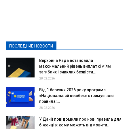
Featured
Актуально
Ваши права
Видеосюжеты
Власть
Выборы - 2021
Выборы-2020
Город
Досуг
Е-декларації
Здоровье
Конкурсы
Криминал и Происшествия
Культура
Новости
Образование
Политическая реклама
Реклама
Слово - народу
Спорт
Твори добро
Фоторепортажи
ПОСЛЕДНИЕ НОВОСТИ
Подробнее
Верховна Рада встановила
максимальний рівень виплат сім’ям
загиблих і зниклих безвісти...
28.02.2026
Від 1 березня 2026 року програма
«Національний кешбек» отримує нові
правила:...
28.02.2026
У Данії повідомили про нові правила для
біженців: кому можуть відмовити...