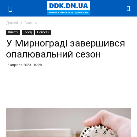
Домой
Власть
Власть
Город
Новости
У Мирнограді завершився
опалювальний сезон
6 апреля 2020 - 10:28
Facebook
Twitter
Telegram
WhatsApp
Vibe