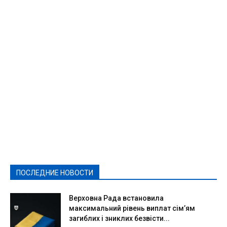
Featured
Актуально
Ваши права
Видеосюжеты
Власть
Выборы - 2021
Выборы-2020
Город
Досуг
Е-декларації
Здоровье
Конкурсы
Криминал и Происшествия
Культура
Новости
Образование
Политическая реклама
Реклама
Слово - народу
Спорт
Твори добро
Фоторепортажи
ПОСЛЕДНИЕ НОВОСТИ
Подробнее
Верховна Рада встановила
максимальний рівень виплат сім’ям
загиблих і зниклих безвісти...