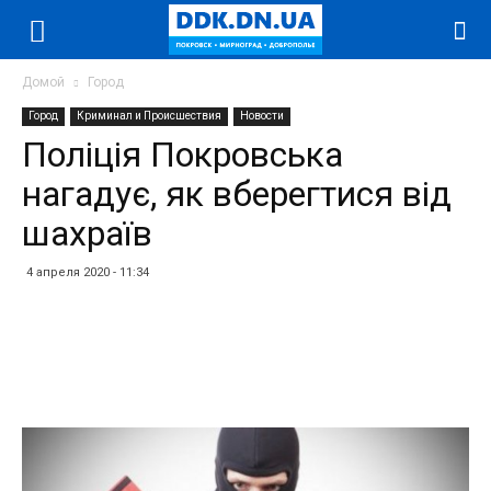
Домой
Город
Город
Криминал и Происшествия
Новости
Поліція Покровська
нагадує, як вберегтися від
шахраїв
4 апреля 2020 - 11:34
Facebook
Twitter
Telegram
WhatsApp
Vibe