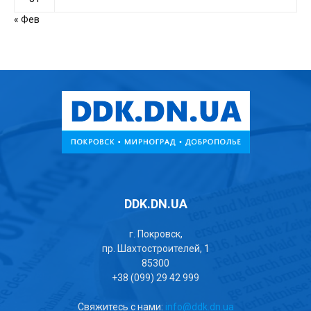
« Фев
DDK.DN.UA
г. Покровск,
пр. Шахтостроителей, 1
85300
+38 (099) 29 42 999
Свяжитесь с нами:
info@ddk.dn.ua