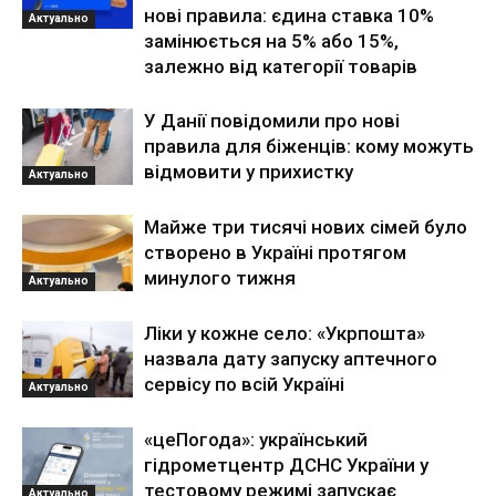
нові правила: єдина ставка 10%
Актуально
замінюється на 5% або 15%,
залежно від категорії товарів
У Данії повідомили про нові
правила для біженців: кому можуть
відмовити у прихистку
Актуально
Майже три тисячі нових сімей було
створено в Україні протягом
минулого тижня
Актуально
Ліки у кожне село: «Укрпошта»
назвала дату запуску аптечного
сервісу по всій Україні
Актуально
«цеПогода»: український
гідрометцентр ДСНС України у
тестовому режимі запускає
Актуально