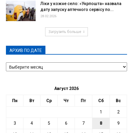
Ліки у кожне село: «Укрпошта» назвала
дату запуску аптечного сервісу по...
28.02.2026
Загрузить больше
АРХИВ ПО ДАТЕ
АРХИВ
ПО
ДАТЕ
Август 2026
Пн
Вт
Ср
Чт
Пт
Сб
Вс
1
2
3
4
5
6
7
8
9