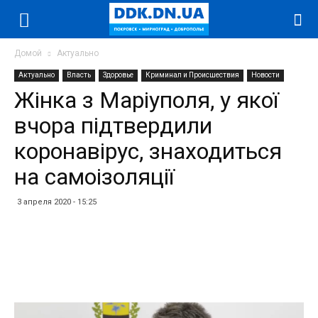
Домой
Актуально
Актуально
Власть
Здоровье
Криминал и Происшествия
Новости
Жінка з Маріуполя, у якої
вчора підтвердили
коронавірус, знаходиться
на самоізоляції
3 апреля 2020 - 15:25
Facebook
Twitter
Telegram
WhatsApp
Vibe