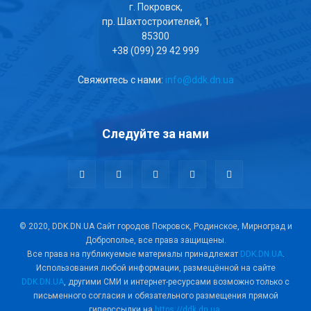
г. Покровск,
пр. Шахтостроителей, 1
85300
+38 (099) 29 42 999
Свяжитесь с нами:
info@ddk.dn.ua
Следуйте за нами
© 2020, DDK.DN.UA Сайт городов Покровск, Родинское, Мирноград и
Доброполье, все права защищены.
Все права на публикуемые материалы принадлежат
DDK.DN.UA
.
Использования любой информации, размещённой на сайте
DDK.DN.UA
, другими СМИ и интернет-ресурсами возможно только с
письменного согласия и обязательного размещения прямой
гиперссылки на
https://ddk.dn.ua
.