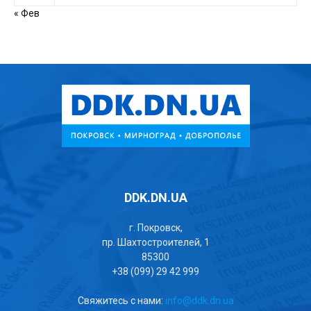
« Фев
DDK.DN.UA
г. Покровск,
пр. Шахтостроителей, 1
85300
+38 (099) 29 42 999
Свяжитесь с нами:
info@ddk.dn.ua