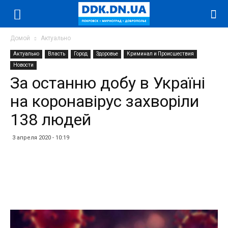
Домой
Актуально
Актуально
Власть
Город
Здоровье
Криминал и Происшествия
Новости
За останню добу в Україні
на коронавірус захворіли
138 людей
3 апреля 2020 - 10:19
Facebook
Twitter
Telegram
WhatsApp
Vibe