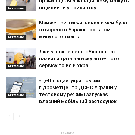
правила для біженців: кому можуть
відмовити у прихистку
Актуально
Майже три тисячі нових сімей було
створено в Україні протягом
минулого тижня
Актуально
Ліки у кожне село: «Укрпошта»
назвала дату запуску аптечного
сервісу по всій Україні
Актуально
«цеПогода»: український
гідрометцентр ДСНС України у
тестовому режимі запускає
Актуально
власний мобільний застосунок
- Реклама -