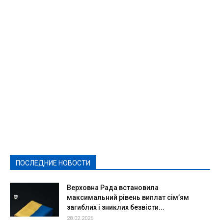
Featured
Актуально
Ваши права
Видеосюжеты
Власть
Выборы - 2021
Выборы-2020
Город
Досуг
Е-декларації
Здоровье
Конкурсы
Криминал и Происшествия
Культура
Новости
Образование
Политическая реклама
Реклама
Слово - народу
Спорт
Твори добро
Фоторепортажи
ПОСЛЕДНИЕ НОВОСТИ
Подробнее
Верховна Рада встановила
максимальний рівень виплат сім’ям
загиблих і зниклих безвісти...
28.02.2026