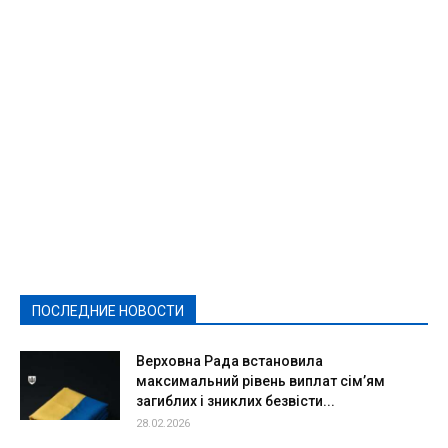
Featured
Актуально
Ваши права
Видеосюжеты
Власть
Выборы - 2021
Выборы-2020
Город
Досуг
Е-декларації
Здоровье
Конкурсы
Криминал и Происшествия
Культура
Новости
Образование
Политическая реклама
Реклама
Слово - народу
Спорт
Твори добро
Фоторепортажи
ПОСЛЕДНИЕ НОВОСТИ
Подробнее
Верховна Рада встановила
максимальний рівень виплат сім’ям
загиблих і зниклих безвісти...
28.02.2026