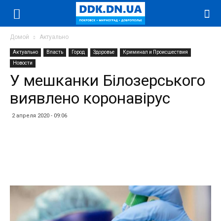
Домой
Актуально
Актуально
Власть
Город
Здоровье
Криминал и Происшествия
Новости
У мешканки Білозерського
виявлено коронавірус
2 апреля 2020 - 09:06
Facebook
Twitter
Telegram
WhatsApp
Vibe