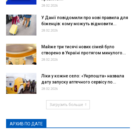
28.02.2026
У Данії повідомили про нові правила для
біженців: кому можуть відмовити...
28.02.2026
Майже три тисячі нових сімей було
створено в Україні протягом минулого...
28.02.2026
Ліки у кожне село: «Укрпошта» назвала
дату запуску аптечного сервісу по...
28.02.2026
Загрузить больше
АРХИВ ПО ДАТЕ
АРХИВ