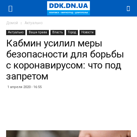
Домой
Актуально
Актуально
Ваши права
Власть
Город
Новости
Кабмин усилил меры
безопасности для борьбы
с коронавирусом: что под
запретом
1 апреля 2020 - 16:55
Facebook
Twitter
Telegram
WhatsApp
Vibe