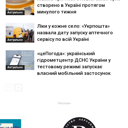
створено в Україні протягом
минулого тижня
Актуально
Ліки у кожне село: «Укрпошта»
назвала дату запуску аптечного
сервісу по всій Україні
Актуально
«цеПогода»: український
гідрометцентр ДСНС України у
тестовому режимі запускає
Актуально
власний мобільний застосунок
- Реклама -