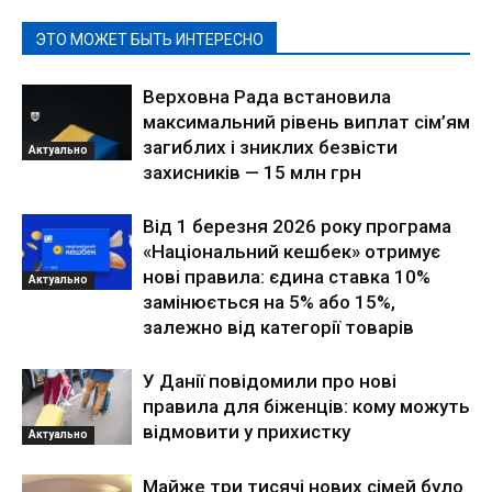
ЭТО МОЖЕТ БЫТЬ ИНТЕРЕСНО
Верховна Рада встановила
максимальний рівень виплат сім’ям
загиблих і зниклих безвісти
Актуально
захисників — 15 млн грн
Від 1 березня 2026 року програма
«Національний кешбек» отримує
нові правила: єдина ставка 10%
Актуально
замінюється на 5% або 15%,
залежно від категорії товарів
У Данії повідомили про нові
правила для біженців: кому можуть
відмовити у прихистку
Актуально
Майже три тисячі нових сімей було