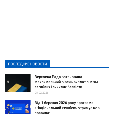
Featured
Актуально
Ваши права
Видеосюжеты
Власть
Выборы - 2021
Выборы-2020
Город
Досуг
Е-декларації
Здоровье
Конкурсы
Криминал и Происшествия
Культура
Новости
Образование
Политическая реклама
Реклама
Слово - народу
Спорт
Твори добро
Фоторепортажи
ПОСЛЕДНИЕ НОВОСТИ
Подробнее
Верховна Рада встановила
максимальний рівень виплат сім’ям
загиблих і зниклих безвісти...
28.02.2026
Від 1 березня 2026 року програма
«Національний кешбек» отримує нові
правила:...