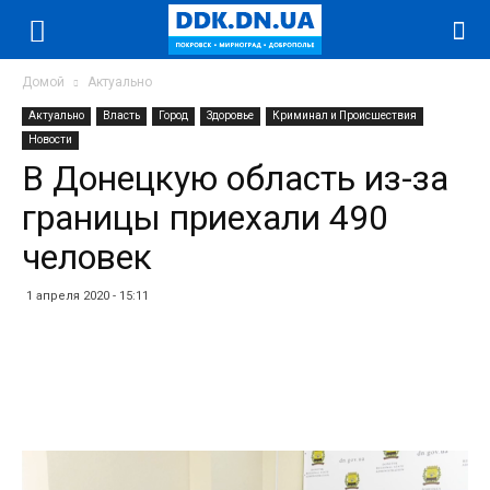
Домой
Актуально
Актуально
Власть
Город
Здоровье
Криминал и Происшествия
Новости
В Донецкую область из-за
границы приехали 490
человек
1 апреля 2020 - 15:11
Facebook
Twitter
Telegram
WhatsApp
Vibe