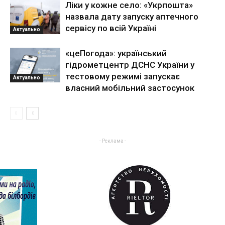
Ліки у кожне село: «Укрпошта»
назвала дату запуску аптечного
сервісу по всій Україні
Актуально
«цеПогода»: український
гідрометцентр ДСНС України у
тестовому режимі запускає
Актуально
власний мобільний застосунок
- Реклама -