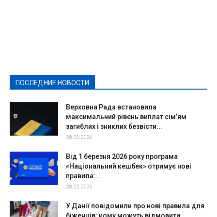
Featured
Актуально
Ваши права
Видеосюжеты
Власть
Выборы - 2021
Выборы-2020
Город
Досуг
Е-декларації
Здоровье
Конкурсы
Криминал и Происшествия
Культура
Новости
Образование
Политическая реклама
Реклама
Слово - народу
Спорт
Твори добро
Фоторепортажи
ПОСЛЕДНИЕ НОВОСТИ
Подробнее
Верховна Рада встановила
максимальний рівень виплат сім’ям
загиблих і зниклих безвісти...
28.02.2026
Від 1 березня 2026 року програма
«Національний кешбек» отримує нові
правила:...
28.02.2026
У Данії повідомили про нові правила для
біженців: кому можуть відмовити...