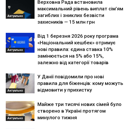
Верховна Рада встановила
максимальний рівень виплат сім’ям
загиблих і зниклих безвісти
Актуально
захисників — 15 млн грн
Від 1 березня 2026 року програма
«Національний кешбек» отримує
нові правила: єдина ставка 10%
Актуально
замінюється на 5% або 15%,
залежно від категорії товарів
У Данії повідомили про нові
правила для біженців: кому можуть
відмовити у прихистку
Актуально
Майже три тисячі нових сімей було
створено в Україні протягом
минулого тижня
Актуально